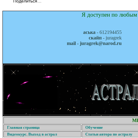
Поделиться…
Я доступен по любым 
аська
- 612194455
скайп
- juragrek
mail - juragrek@narod.ru
М
Главная страница
Обучение
Видеокурс. Выход в астрал
Статьи автора по астралу