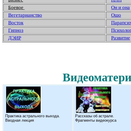
Боевое
Он и она
Вегетарианство
Ошо
Восток
Парапси
Гипноз
Психоло
ДЭИР
Развитие
Видеоматери
Практика астрального выхода.
Рассказы об астрале.
Вводная лекция
Фрагменты видеокурса