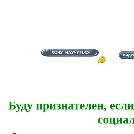
Буду признателен, есл
социа