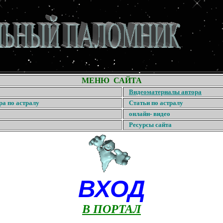
МЕНЮ САЙТА
Видеоматериалы автора
ра по астралу
Статьи по астралу
онлайн- видео
Ресурсы сайта
ВХОД
В ПОРТАЛ