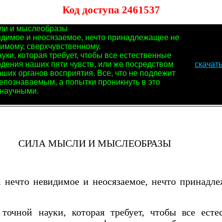
Код доступа 2461537
сли и мыслеобразы
евидимое и неосязаемое, нечто принадлежащее не
имому, сверхчувственному.
ки, которая требует, чтобы все естественные
дения наших пяти чувств, или же посредством
скачат
ших органов восприятия. Все, что не подлежит
епознаваемым, а попытки проникнуть в это
енаучными.
СИЛА МЫСЛИ И МЫСЛЕОБРАЗЫ
е. нечто невидимое и неосязаемое, нечто принад
очной науки, которая требует, чтобы все есте