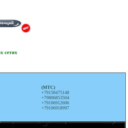
х сетях
о
(МТС)
+79158475148
+79806853504
+79106912606
+79106918997