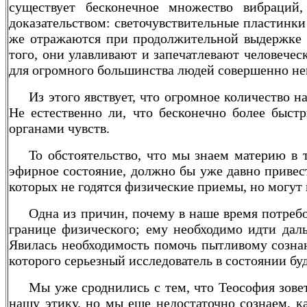
существует бесконечное множество вибраци
доказательством: светочувствительные пластинк
же отражаются при продолжительной выдержке д
того, они улавливают и запечатлевают человечес
для огромного большинства людей совершенно не
Из этого явствует, что огромное количество 
Не естественно ли, что бесконечно более быс
органами чувств.
То обстоятельство, что мы знаем материю в т
эфирное состояние, должно бы уже давно привест
которых не годятся физические приемы, но могут 
Одна из причин, почему в наше время потребо
границе физического; ему необходимо идти дал
Явилась необходимость помочь пытливому сознан
которого серьезный исследователь в состоянии бу
Мы уже сроднились с тем, что Теософия зовет
нашу этику, но мы еще недостаточно сознаем, к