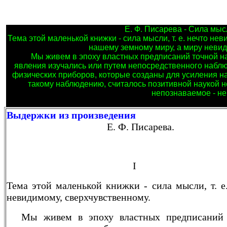
Е. Ф. Писарева - Сила мы
Тема этой маленькой книжки - сила мысли, т. е. нечто н
нашему земному миру, а миру невид
Мы живем в эпоху властных предписаний точной нау
явления изучались или путем непосредственного наблю
физических приборов, которые созданы для усиления на
такому наблюдению, считалось позитивной наукой н
непознаваемое - н
Выдержки из произведения
Е. Ф. Писарева.
I
Тема этой маленькой книжки - сила мысли, т. 
невидимому, сверхчувственному.
Мы живем в эпоху властных предписаний т