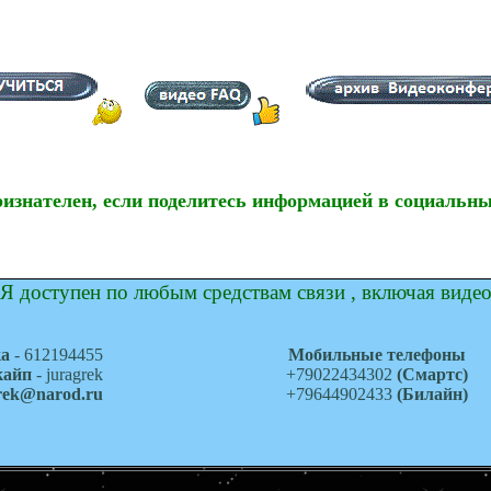
ризнателен, если поделитесь информацией в социальны
Я доступен по любым средствам связи , включая виде
ка
- 612194455
Мобильные телефоны
кайп
- juragrek
+79022434302
(Смартс)
grek@narod.ru
+79644902433
(Билайн)