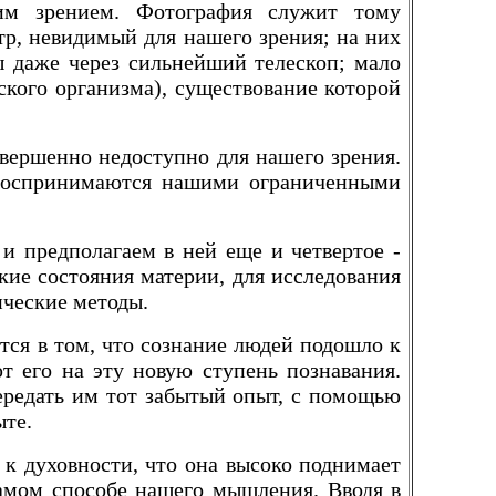
шим зрением. Фотография служит тому
р, невидимый для нашего зрения; на них
 даже через сильнейший телескоп; мало
ского организма), существование которой
овершенно недоступно для нашего зрения.
е воспринимаются нашими ограниченными
 и предполагаем в ней еще и четвертое -
кие состояния материи, для исследования
ические методы.
тся в том, что сознание людей подошло к
т его на эту новую ступень познавания.
ередать им тот забытый опыт, с помощью
ыте.
и к духовности, что она высоко поднимает
самом способе нашего мышления. Вводя в