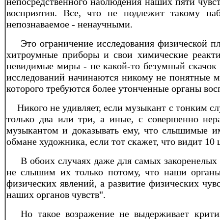
непосредственного наблюдения наших пяти чувст
восприятия. Все, что не подлежит такому на
непознаваемое - ненаучными.
Это ограничение исследования физической пл
хитроумные приборы и свои химические реакти
невидимые миры - не какой-то безумный скачок 
исследований начинаются никому не понятные ми
которого требуются более утонченные органы вос
Никого не удивляет, если музыкант с тонким с
только два или три, а иные, с совершенно не
музыкантом и доказывать ему, что слышимые им
обмане художника, если тот скажет, что видит 10 ц
В обоих случаях даже для самых закоренелых 
не слышим их только потому, что наши органы 
физических явлений, а развитие физических чув
наших органов чувств".
Но такое возражение не выдерживает крити