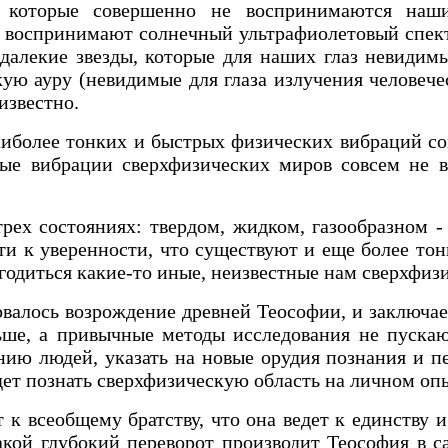
й, которые совершенно не воспринимаются на
и воспринимают солнечный ультрафиолетовый спект
алекие звезды, которые для наших глаз невидимы
кую ауру (невидимые для глаза излучения человече
известно.
наиболее тонких и быстрых физических вибраций с
трые вибрации сверхфизических миров совсем н
рех состояниях: твердом, жидком, газообразном -
и к уверенности, что существуют и еще более тон
годиться какие-то иные, неизвестные нам сверхфиз
валось возрождение древней Теософии, и заключае
ьше, а привычные методы исследования не пускаю
ию людей, указать на новые орудия познания и п
дет познать сверхфизическую область на личном оп
 к всеобщему братству, что она ведет к единству 
акой глубокий переворот производит Теософия в 