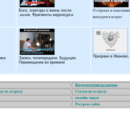
Б
оги, эгрегоры и жизнь после
О страхах и опасениях
жизн
и. Фрагменты видеокурса
выходом в астрал
Призраки в Иваново
ика
Запись телепередачи. Будущее.
Перемещение во времени
Видеоматериалы автора
ра по астралу
Статьи по астралу
онлайн- видео
Ресурсы сайта