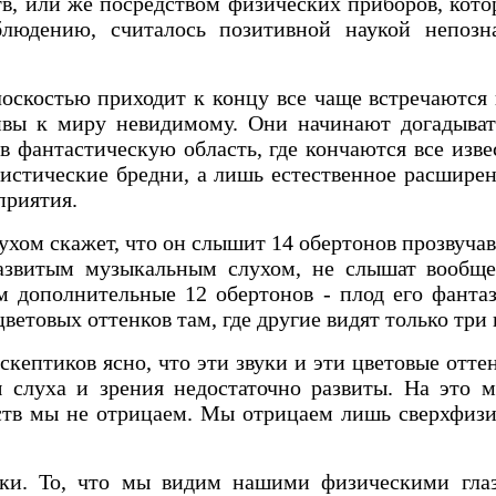
в, или же посредством физических приборов, кото
блюдению, считалось позитивной наукой непоз
оскостью приходит к концу все чаще встречаются
вы к миру невидимому. Они начинают догадывать
в фантастическую область, где кончаются все изв
стические бредни, а лишь естественное расширен
приятия.
лухом скажет, что он слышит 14 обертонов прозвуча
развитым музыкальным слухом, не слышат вообще
 дополнительные 12 обертонов - плод его фантаз
ветовых оттенков там, где другие видят только три 
скептиков ясно, что эти звуки и эти цветовые отт
слуха и зрения недостаточно развиты. На это мо
ств мы не отрицаем. Мы отрицаем лишь сверхфизи
ки. То, что мы видим нашими физическими глаза