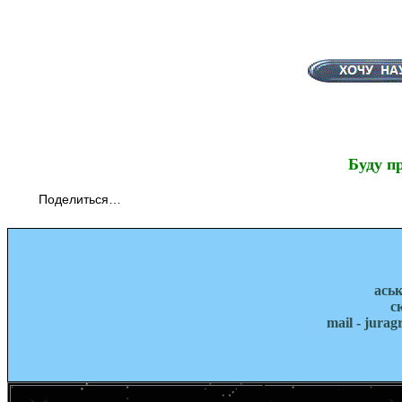
Буду п
Поделиться…
ась
с
mail - jura