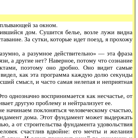
оплывающей за окном.
сившийся дом. Сушится белье, возле лужи видна
тавание. За сутки, которые идет поезд, я прохожу
азумно, а разумное действительно» — эта фраза
язи, а другие нет? Наверное, потому что сознание
ктами, поэтому оно дробно. Оно видит самые
н видел, как эта программа каждую долю секунды
ысший смысл, и часто самая нелепая и неприятная
Это однозначно воспринимается как несчастье, от
ивает другую проблему и нейтрализует ее.
не начинаем поклоняться человеческому счастью,
фундамент дома. Этот фундамент может выдержать
лью, а от строительства фундамента удовольствия
Человек счастлив вдвойне: его мечты и желания