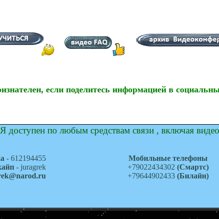
ризнателен, если поделитесь информацией в социальны
Я доступен по любым средствам связи , включая виде
ка
- 612194455
Мобильные телефоны
кайп
- juragrek
+79022434302
(Смартс)
grek@narod.ru
+79644902433
(Билайн)