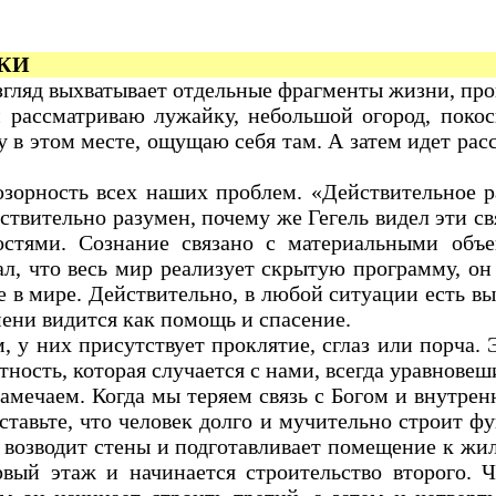
ЧКИ
згляд выхватывает отдельные фрагменты жизни, пр
м рассматриваю лужайку, небольшой огород, поко
 в этом месте, ощущаю себя там. А затем идет расс
зорность всех наших проблем. «Действительное р
ствительно разумен, почему же Гегель видел эти св
стями. Сознание связано с материальными объе
вал, что весь мир реализует скрытую программу, о
е в мире. Действительно, в любой ситуации есть в
мени видится как помощь и спасение.
 у них присутствует проклятие, сглаз или порча. 
тность, которая случается с нами, всегда уравновеш
амечаем. Когда мы теряем связь с Богом и внутрен
ставьте, что человек долго и мучительно строит 
а возводит стены и подготавливает помещение к жи
рвый этаж и начинается строительство второго. 