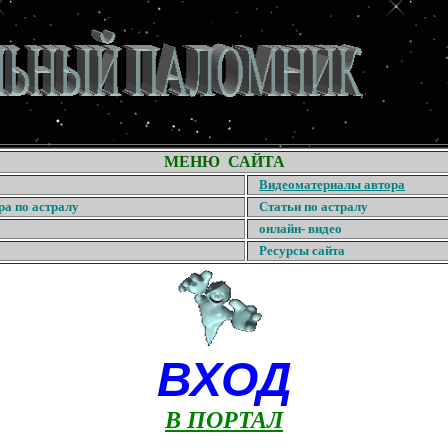
МЕНЮ САЙТА
Видеоматериалы автора
ра по астралу
Статьи по астралу
онлайн- видео
Ресурсы сайта
ВХОД
В ПОРТАЛ