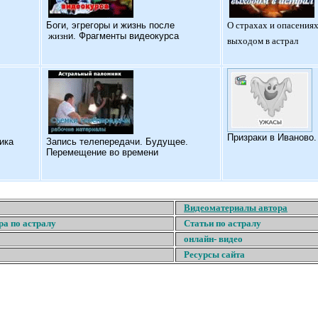
Б
оги, эгрегоры и жизнь после
О страхах и опасениях
жизн
и. Фрагменты видеокурса
выходом в астрал
Призраки в Иваново
ика
Запись телепередачи. Будущее.
Перемещение во времени
Видеоматериалы автора
ра по астралу
Статьи по астралу
онлайн- видео
Ресурсы сайта