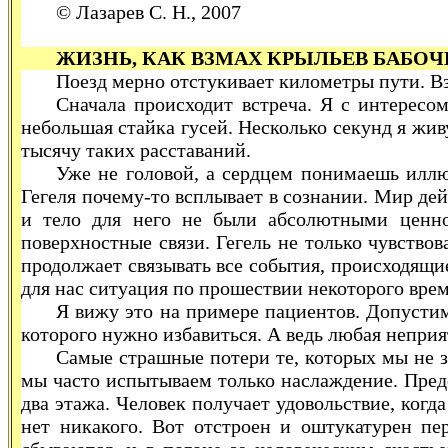
© Лазарев С. Н., 2007
ЖИЗНЬ, КАК ВЗМАХ КРЫЛЬЕВ БАБО
Поезд мерно отстукивает километры пути. В
Сначала происходит встреча. Я с интересо
небольшая стайка гусей. Несколько секунд я живу
тысячу таких расставаний.
Уже не головой, а сердцем понимаешь иллю
Гегеля почему-то всплывает в сознании. Мир дей
и тело для него не были абсолютными ценно
поверхностные связи. Гегель не только чувство
продолжает связывать все события, происходящи
для нас ситуация по прошествии некоторого вре
Я вижу это на примере пациентов. Допустим,
которого нужно избавиться. А ведь любая неприя
Самые страшные потери те, которых мы не з
мы часто испытываем только наслаждение. Пред
два этажа. Человек получает удовольствие, когд
нет никакого. Вот отстроен и оштукатурен пе