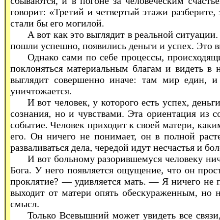
сбываются, и в погоне за человеческим счасть
говорит: «Третий и четвертый этажи разберите, 
стали бы его могилой.
А вот как это выглядит в реальной ситуации
пошли успешно, появились деньги и успех. Это в
Однако сами по себе процессы, происходящ
поклоняться материальным благам и видеть в 
выглядит совершенно иначе: там мир един, и
уничтожается.
И вот человек, у которого есть успех, день
сознания, но и чувствами. Эта ориентация из с
событие. Человек приходит к своей матери, каким
его. Он ничего не понимает, он в полной раст
разваливаться дела, чередой идут несчастья и бо
И вот больному разорившемуся человеку ниче
Бога. У него появляется ощущение, что он прос
проклятие? — удивляется мать. — Я ничего не п
выходит от матери опять обескураженным, но н
смысл.
Только Всевышний может увидеть все связи,