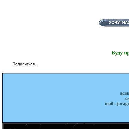
Буду п
Поделиться…
ась
с
mail - jura