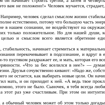
ем он начинает строить третий, а затем и четвер
это вам не положено!» Человек мучается, страдает
. Например, человек сделал смыслом жизни стабильн
полне естественно, потому что большую часть энер
ие в нашем сознании, не воздействуют на окруж
них только положительное. Но для нашей души, к
 целью и смыслом всего является обретение еди
ги, стабильность, начинает стремиться к материал
ознания перекочевывает в подсознание, и вдруг в
-то пустяком раздражает ее, и мать, которая его вс
ерянности. «Что за бес вселился в нее?» — думае
лезни. Друзья сочувственно кивают: «Надо же, собст
го не остается, как выбирать новые цели. Он начи
тил мать, и он приходит к ней. «А ведь твое прок
омню, этого не было. Сыночек, я тебя всегда люби
а этот раз уже счастливым. При этом он интуитив
 а обычный человек может об этом только догадыв