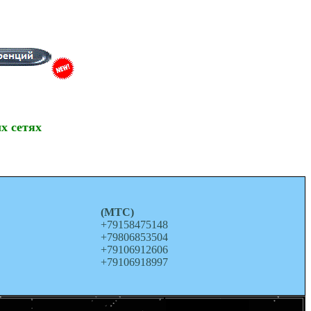
х сетях
о
(МТС)
+79158475148
+79806853504
+79106912606
+79106918997