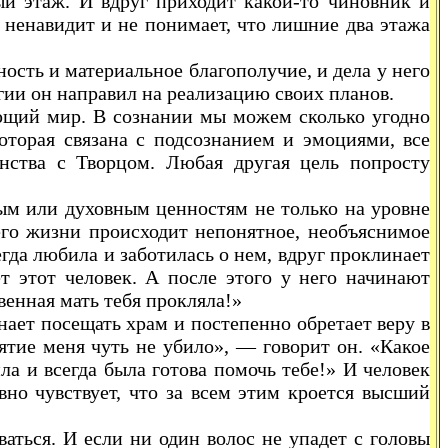
тый этаж. И вдруг приходит какой-то чиновник и
, ненавидит и не понимает, что лишние два этажа
ость и материальное благополучие, и дела у него
гии он направил на реализацию своих планов.
ающий мир. В сознании мы можем сколько угодно
оторая связана с подсознанием и эмоциями, все
нства с Творцом. Любая другая цель попросту
ьным или духовным ценностям не только на уровне
 его жизни происходит непонятное, необъяснимое
егда любила и заботилась о нем, вдруг проклинает
т этот человек. А после этого у него начинают
венная мать тебя прокляла!»
нает посещать храм и постепенно обретает веру в
лятие меня чуть не убило», — говорит он. «Какое
ла и всегда была готова помочь тебе!» И человек
но чувствует, что за всем этим кроется высший
аться. И если ни один волос не упадет с головы