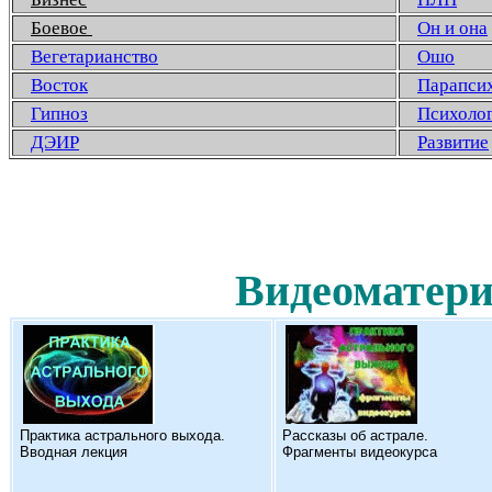
Боевое
Он и она
Вегетарианство
Ошо
Восток
Парапси
Гипноз
Психоло
ДЭИР
Развитие
Видеоматери
Практика астрального выхода.
Рассказы об астрале.
Вводная лекция
Фрагменты видеокурса