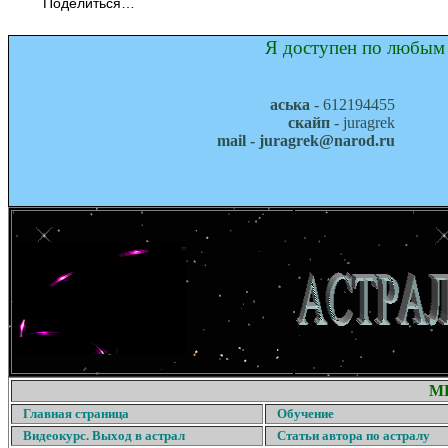
Поделиться…
Я доступен по любым 
аська
- 612194455
скайп
- juragrek
mail - juragrek@narod.ru
М
Главная страница
Обучение
Видеокурс. Выход в астрал
Статьи автора по астралу