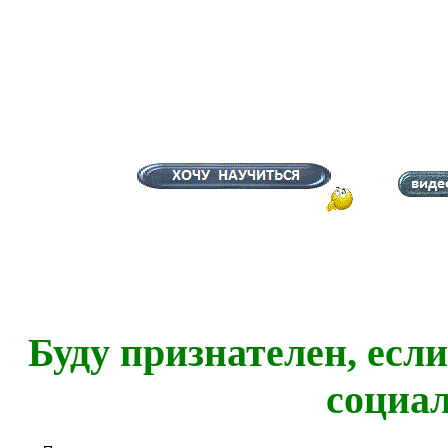
Буду признателен, есл
социа