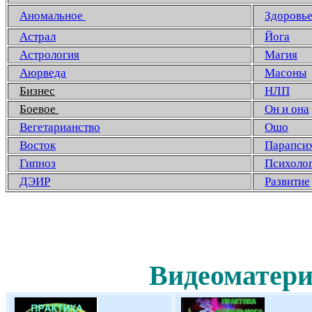
Аномальное
Здоровь
Астрал
Йога
Астрология
Магия
Аюрведа
Масоны
Бизнес
НЛП
Боевое
Он и она
Вегетарианство
Ошо
Восток
Парапси
Гипноз
Психоло
ДЭИР
Развитие
Видеоматери