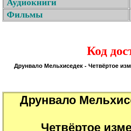
Аудиокниги
Фильмы
Код дос
Друнвало Мельхиседек - Четвёртое из
Друнвало Мельхис
Четвёртое изме