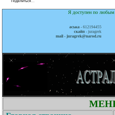
Поделиться…
Я доступен по любым 
аська
- 612194455
скайп
- juragrek
mail - juragrek@narod.ru
МЕН