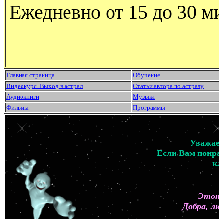
Ежедневно от 15 до 30 м
Главная страница
Обучение
Видеокурс. Выход в астрал
Статьи автора по астралу
Аудиокниги
Музыка
Фильмы
Программы
Уважае
Если Вам понра
к
Этот
Добра, л