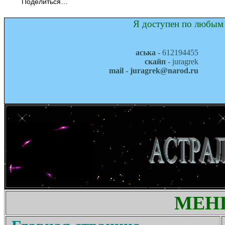
Поделиться…
Я доступен по любым 
аська
- 612194455
скайп
- juragrek
mail - juragrek@narod.ru
МЕН