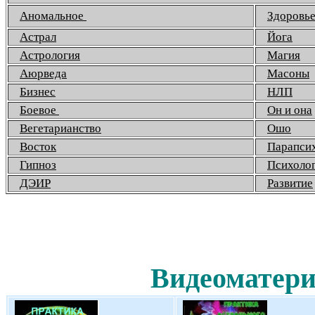
Аномальное
Здоровь
Астрал
Йога
Астрология
Магия
Аюрведа
Масоны
Бизнес
НЛП
Боевое
Он и она
Вегетарианство
Ошо
Восток
Парапси
Гипноз
Психоло
ДЭИР
Развитие
Видеоматери