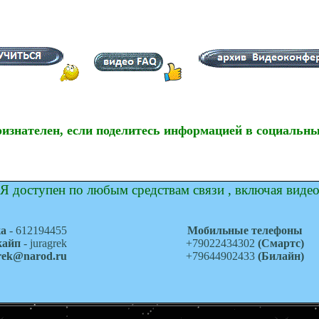
ризнателен, если поделитесь информацией в социальны
Я доступен по любым средствам связи , включая виде
ка
- 612194455
Мобильные телефоны
кайп
- juragrek
+79022434302
(Смартс)
grek@narod.ru
+79644902433
(Билайн)