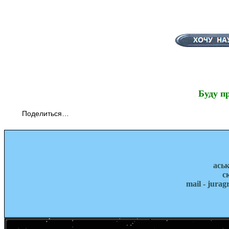
Буду п
Поделиться…
ась
с
mail - jura