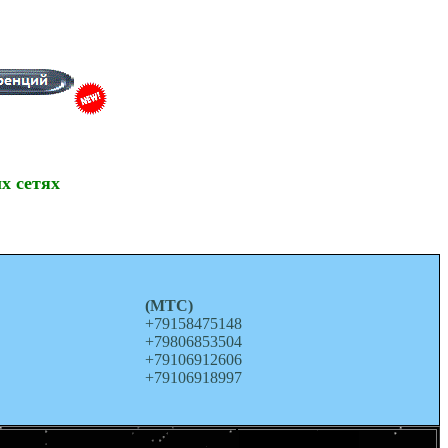
х сетях
о
(МТС)
+79158475148
+79806853504
+79106912606
+79106918997