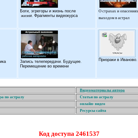
Б
оги, эгрегоры и жизнь после
О страхах и опасениях
жизн
и. Фрагменты видеокурса
выходом в астрал
Призраки в Иваново
ика
Запись телепередачи. Будущее.
Перемещение во времени
Видеоматериалы автора
ра по астралу
Статьи по астралу
онлайн- видео
Ресурсы сайта
Код доступа 2461537