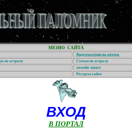
МЕНЮ САЙТА
Видеоматериалы автора
ра по астралу
Статьи по астралу
онлайн- видео
Ресурсы сайта
ВХОД
В ПОРТАЛ