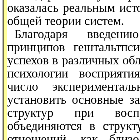
оказалась ре­альным ис
общей теории систем.
Благодаря введени
принципов гештальтпси
успехов в раз­личных об
психологии вос­прият
число эксперименталь
установить основные за
структур при восп
объединяются в структ
отношений, как близос