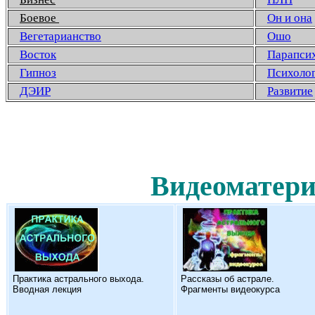
Боевое
Он и она
Вегетарианство
Ошо
Восток
Парапси
Гипноз
Психоло
ДЭИР
Развитие
Видеоматери
Практика астрального выхода.
Рассказы об астрале.
Вводная лекция
Фрагменты видеокурса