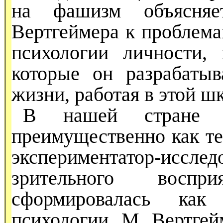
на фашизм объясняе
Вертгеймера к проблемам
психологии личности,
которые он разрабаты
жизни, работая в этой шк
В нашей стране М
преимущест­венно как т
эксперимента­тор-исслед
зрительного вос­при
сформировалась как 
психологии. М. Вертгейм