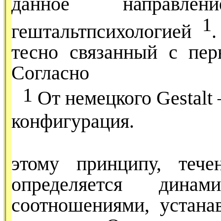
данное направле
1
гештальтпсихологией
тесно связанный с пе
Согласно
1
От немецкого
Gestalt
конфигурация.
этому принципу, тече
опреде­ляется динам
соотношениями, устан