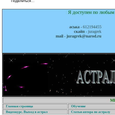
Поделиться…
Я доступен по любым 
аська
- 612194455
скайп
- juragrek
mail - juragrek@narod.ru
М
Главная страница
Обучение
Видеокурс. Выход в астрал
Статьи автора по астралу