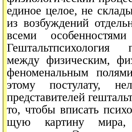
единое целое, не склад
из возбуж­дений отдел
всеми особен­ностями
Гештальтпсихология 
между физическим, физ
феноменальным полями
этому постулату, не
представителей гешталь
то, чтобы вписать псих
щую картину мира, п