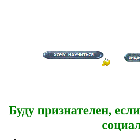
Буду признателен, есл
социа