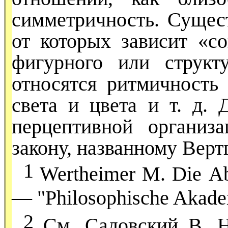
симметричность. Сущест
от которых зависит «с
фигурно­го или струк
относятся рит­мичность
света и цвета и т. д. 
перцептивной организ
закону, названному Вер
1
Wertheimer M. Die
A
— "Philosophische Akadem
2
См. Садовский В. Н.