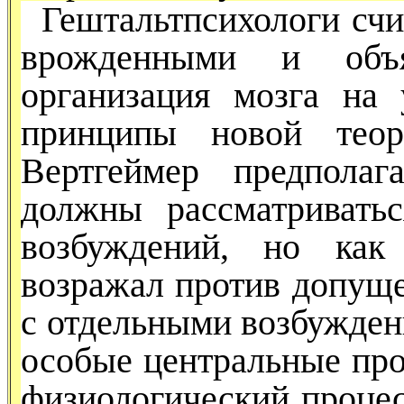
Гештальтпсихологи сч
врожденными и объя
организация мозга на 
принципы новой теор
Вертгеймер предполаг
должны рассматривать
возбуждений, но как
возражал против допуще
с отдельными возбужден
осо­бые центральные про
физио­логический процес