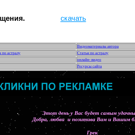
бщения.
скачать
Видеоматериалы автора
а по астралу
Статьи по астралу
онлайн- видео
Ресурсы сайта
Этот день у Вас будет самым удач
Добра, любви и позитива Вам и Вашим б
Грек