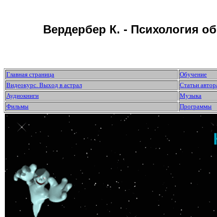
Вердербер К. - Психология о
Главная страница
Обучение
Видеокурс. Выход в астрал
Статьи автор
Аудиокниги
Музыка
Фильмы
Программы