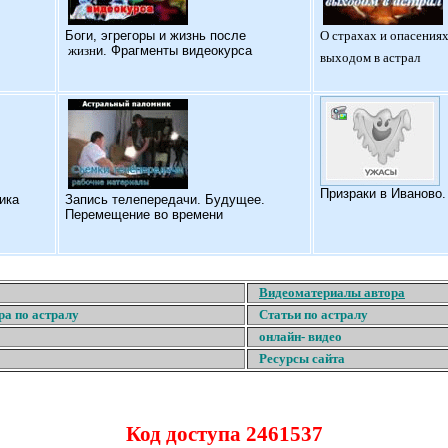
Б
оги, эгрегоры и жизнь после
О страхах и опасениях
жизн
и. Фрагменты видеокурса
выходом в астрал
Призраки в Иваново
ика
Запись телепередачи. Будущее.
Перемещение во времени
Видеоматериалы автора
ра по астралу
Статьи по астралу
онлайн- видео
Ресурсы сайта
Код доступа 2461537