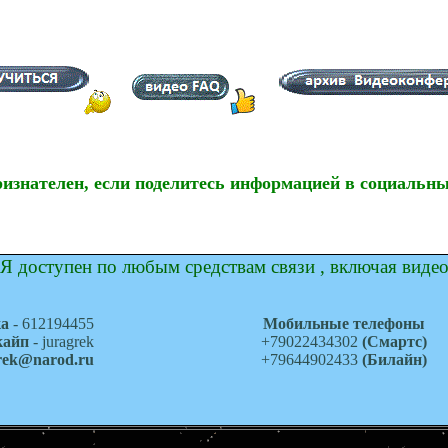
ризнателен, если поделитесь информацией в социальны
Я доступен по любым средствам связи , включая виде
ка
- 612194455
Мобильные телефоны
кайп
- juragrek
+79022434302
(Смартс)
grek@narod.ru
+79644902433
(Билайн)