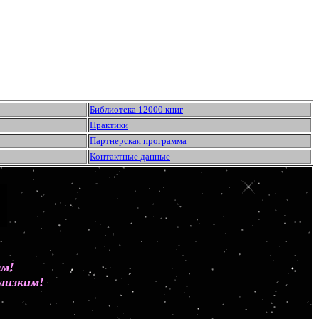
Библиотека 12000 книг
Практики
Партнерская программа
Контактные данные
ным!
лизким!