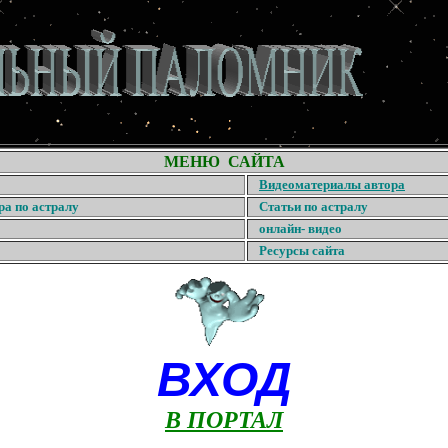
МЕНЮ САЙТА
Видеоматериалы автора
ра по астралу
Статьи по астралу
онлайн- видео
Ресурсы сайта
ВХОД
В ПОРТАЛ