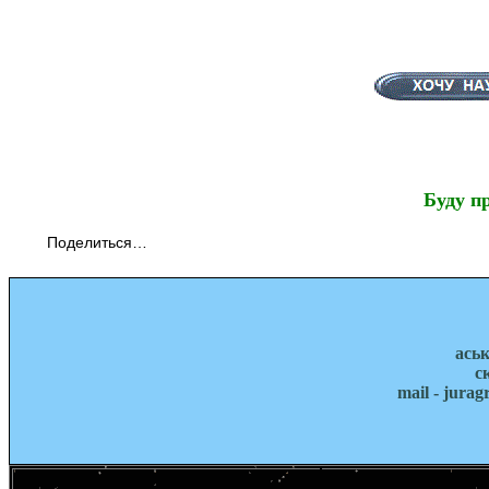
Буду п
Поделиться…
ась
с
mail - jura