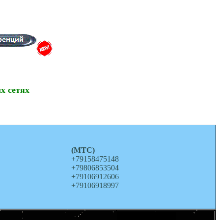
х сетях
о
(МТС)
+79158475148
+79806853504
+79106912606
+79106918997