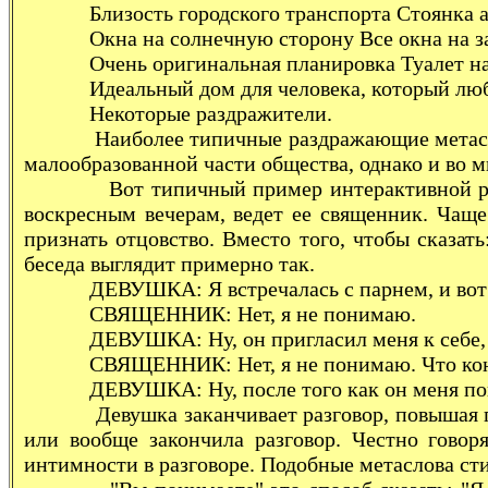
Близость городского транспорта Стоянка авт
Окна на солнечную сторону Все окна на з
Очень оригинальная планировка Туалет на
Идеальный дом для человека, который любит 
Некоторые раздражители.
Наиболее типичные раздражающие метаслова - 
малообразованной части общества, однако и во
Вот типичный пример интерактивной радиопе
воскресным вечерам, ведет ее священник. Чаще
признать отцовство. Вместо того, чтобы сказат
беседа выглядит примерно так.
ДЕВУШКА: Я встречалась с парнем, и вот тепе
СВЯЩЕННИК: Нет, я не понимаю.
ДЕВУШКА: Ну, он пригласил меня к себе, а пото
СВЯЩЕННИК: Нет, я не понимаю. Что конк
ДЕВУШКА: Ну, после того как он меня поцеловал, 
Девушка заканчивает разговор, повышая голос 
или вообще закончила разговор. Честно говоря
интимности в разговоре. Подобные метаслова ст