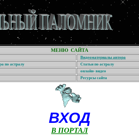
МЕНЮ САЙТА
Видеоматериалы автора
ра по астралу
Статьи по астралу
онлайн- видео
Ресурсы сайта
ВХОД
В ПОРТАЛ