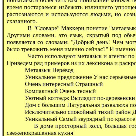
попытаемся облегчить вам понимание множества
время постараемся избежать излишнего упроще
распознаются и используются людьми, но созн
сказанного.
В "Словаре" Маккери понятие "метаязык" ра
Другими словами, это язык, скрытый под обы
появляется со словами: "Добрый день! Чем мо
было тревожить меня именно сейчас?" И именно
Часто используют метаязык и агенты по прод
Приведем ряд примеров из их лексикона и раск
Метаязык Перевод
Уникальное предложение У нас серьезные т
Очень интересный Страшный
Компактный Очень тесный
Уютный коттедж Выглядит по-деревенски
Дом с большим Натуральная развалюха по
Исключительно спокойный тихий район Дале
Уникальный Самый заурядный по красоте
В доме просторный холл, большая гостиная,
свежепокрашенная кухня