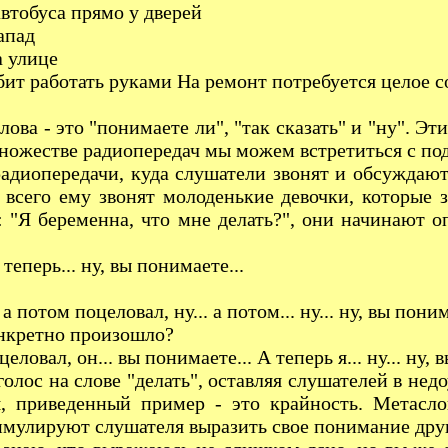
обуса прямо у дверей
апад
 улице
работать руками На ремонт потребуется целое с
это "понимаете ли", "так сказать" и "ну". Эти 
 множестве радиопередач мы можем встретиться с 
редачи, куда слушатели звонят и обсуждают к
 всего ему звонят молоденькие девочки, которые з
ь: "Я беременна, что мне делать?", они начинают о
рь... ну, вы понимаете...
м поцеловал, ну... а потом... ну... ну, вы поним
ретно произошло?
он... вы понимаете... А теперь я... ну... ну, вы 
на слове "делать", оставляя слушателей в недоум
, приведенный пример - это крайность. Метаслов
имулируют слушателя выразить свое понимание друг