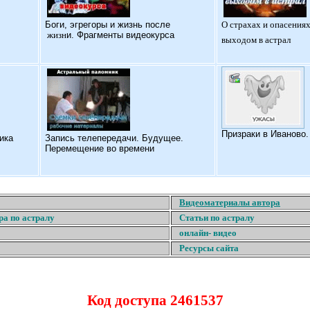
Б
оги, эгрегоры и жизнь после
О страхах и опасениях
жизн
и. Фрагменты видеокурса
выходом в астрал
Призраки в Иваново
ика
Запись телепередачи. Будущее.
Перемещение во времени
Видеоматериалы автора
ра по астралу
Статьи по астралу
онлайн- видео
Ресурсы сайта
Код доступа 2461537