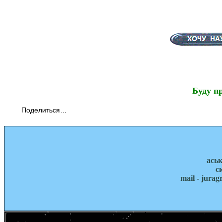
Буду п
Поделиться…
ась
с
mail - jura