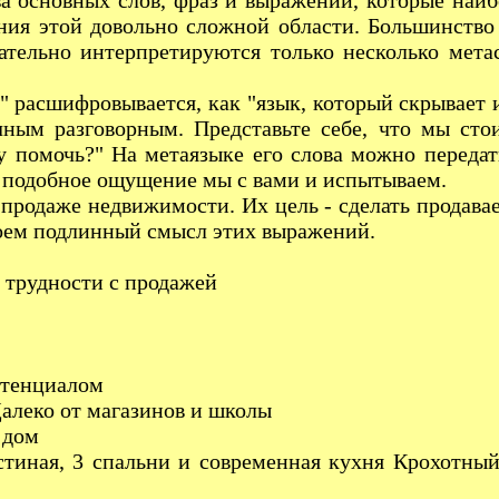
 основных слов, фраз и выражений, которые наибол
ния этой довольно сложной области. Большинство 
ательно интерпретируются только несколько мета
сшифровывается, как "язык, который скрывает и
чным разговорным. Представьте себе, что мы сто
гу помочь?" На метаязыке его слова можно переда
 подобное ощущение мы с вами и испытываем.
аже недвижимости. Их цель - сделать продаваем
роем подлинный смысл этих выражений.
рудности с продажей
тенциалом
ко от магазинов и школы
 дом
 3 спальни и современная кухня Крохотный хол