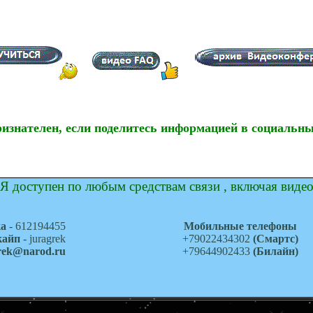
ризнателен, если поделитесь информацией в социальны
Я доступен по любым средствам связи , включая виде
ка
- 612194455
Мобильные телефоны
кайп
- juragrek
+79022434302
(Смартс)
grek@narod.ru
+79644902433
(Билайн)