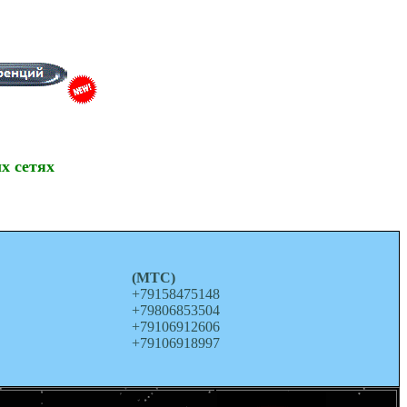
х сетях
о
(МТС)
+79158475148
+79806853504
+79106912606
+79106918997