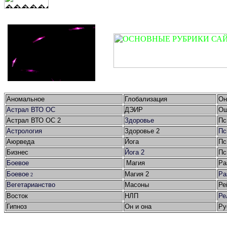
Аномальное
Глобализация
Он
Астрал ВТО ОС
ДЭИР
Ош
Астрал ВТО ОС 2
Здоровье
Пс
Астрология
Здоровье 2
Пс
Аюрведа
Йога
Пс
Бизнес
Йога 2
Пс
Боевое
Магия
Ра
Боевое
Магия 2
Ра
2
Вегетарианство
Масоны
Ре
Восток
НЛП
Ре
Гипноз
Он и она
Ру