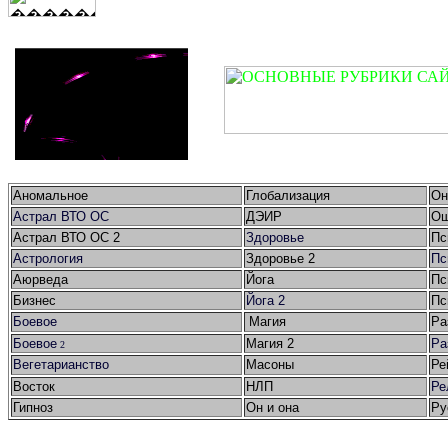
Аномальное
Глобализация
Он
Астрал ВТО ОС
ДЭИР
Ош
Астрал ВТО ОС 2
Здоровье
Пс
Астрология
Здоровье 2
Пс
Аюрведа
Йога
Пс
Бизнес
Йога 2
Пс
Боевое
Магия
Ра
Боевое
Магия 2
Ра
2
Вегетарианство
Масоны
Ре
Восток
НЛП
Ре
Гипноз
Он и она
Ру