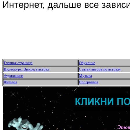
Интернет, дальше все завис
Главная страница
Обучение
Видеокурс. Выход в астрал
Статьи автора по астралу
Аудиокниги
Музыка
Фильмы
Программы
Этот