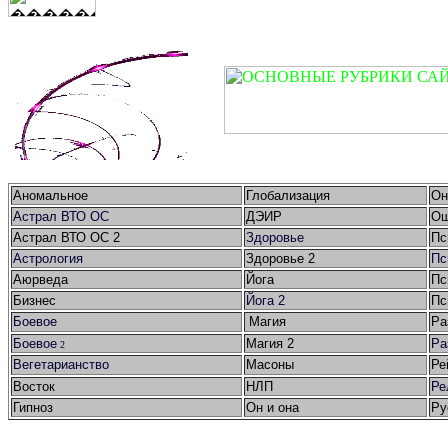
Аномальное
Глобализация
Он
Астрал ВТО ОС
ДЭИР
Ош
Астрал ВТО ОС 2
Здоровье
Пс
Астрология
Здоровье 2
Пс
Аюрведа
Йога
Пс
Бизнес
Йога 2
Пс
Боевое
Магия
Ра
Боевое
Магия 2
Ра
2
Вегетарианство
Масоны
Ре
Восток
НЛП
Ре
Гипноз
Он и она
Ру