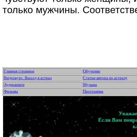
только мужчины. Соответстве
Главная страница
Обучение
Видеокурс. Выход в астрал
Статьи автора по астралу
Аудиокниги
Музыка
Фильмы
Программы
Уважае
Если Вам понра
к