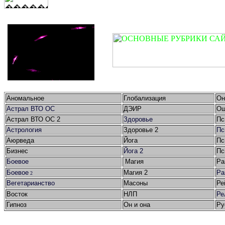
Аномальное
Глобализация
Он
Астрал ВТО ОС
ДЭИР
Ош
Астрал ВТО ОС 2
Здоровье
Пс
Астрология
Здоровье 2
Пс
Аюрведа
Йога
Пс
Бизнес
Йога 2
Пс
Боевое
Магия
Ра
Боевое
Магия 2
Ра
2
Вегетарианство
Масоны
Ре
Восток
НЛП
Ре
Гипноз
Он и она
Ру