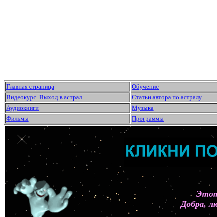
Главная страница
Обучение
Видеокурс. Выход в астрал
Статьи автора по астралу
Аудиокниги
Музыка
Фильмы
Программы
Этот
Добра, л