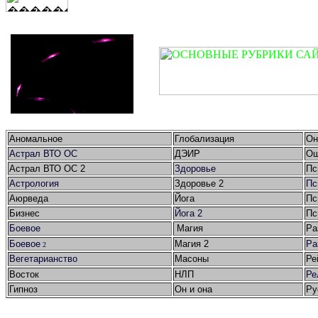
Аномальное
Глобализация
Он
Астрал ВТО ОС
ДЭИР
Ош
Астрал ВТО ОС 2
Здоровье
Пс
Астрология
Здоровье 2
Пс
Аюрведа
Йога
Пс
Бизнес
Йога 2
Пс
Боевое
Магия
Ра
Боевое
Магия 2
Ра
2
Вегетарианство
Масоны
Ре
Восток
НЛП
Ре
Гипноз
Он и она
Ру