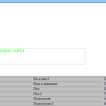
Он и она 2
Ошо и компания
Пси
Пси 2
Психология
Психология 2