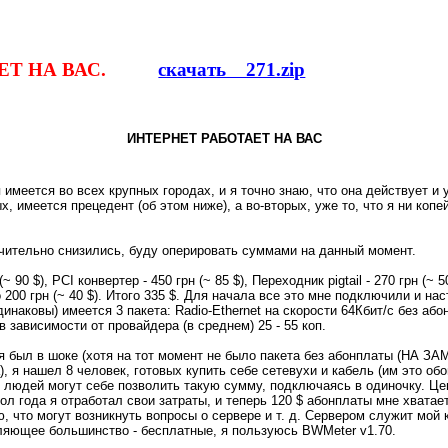
Т НА ВАС.
скачать 271.zip
ИНТЕРНЕТ РАБОТАЕТ НА ВАС
 имеется во всех крупных городах, и я точно знаю, что она действует и 
х, имеется прецедент (об этом ниже), а во-вторых, уже то, что я ни копе
начительно снизились, буду оперировать суммами на данный момент.
0 $), PCI конвертер - 450 грн (~ 85 $), Переходник pigtail - 270 грн (~ 5
го 200 грн (~ 40 $). Итого 335 $. Для начала все это мне подключили и на
аковы) имеется 3 пакета: Radio-Ethernet на скорости 64Кбит/с без абонпл
, в зависимости от провайдера (в среднем) 25 - 55 коп.
 я был в шоке (хотя на тот момент не было пакета без абонплаты (НА ЗА
а), я нашел 8 человек, готовых купить себе сетевухи и кабель (им это о
 людей могут себе позволить такую сумму, подключаясь в одиночку. Цен
 пол года я отработал свои затраты, и теперь 120 $ абонплаты мне хвата
что могут возникнуть вопросы о сервере и т. д. Сервером служит мой комп
ляющее большинство - бесплатные, я пользуюсь BWMeter v1.70.