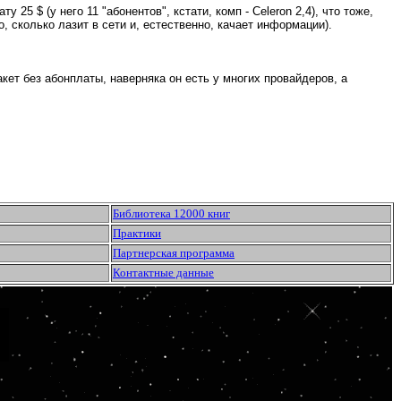
5 $ (у него 11 "абонентов", кстати, комп - Celeron 2,4), что тоже,
о, сколько лазит в сети и, естественно, качает информации).
акет без абонплаты, наверняка он есть у многих провайдеров, а
Библиотека 12000 книг
Практики
Партнерская программа
Контактные данные