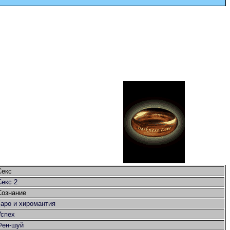
Секс
Секс 2
Сознание
Таро и хиромантия
Успех
Фен-шуй