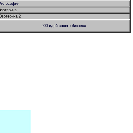
Философия
Эзотерика
Эзотерика 2
900 идей своего бизнеса