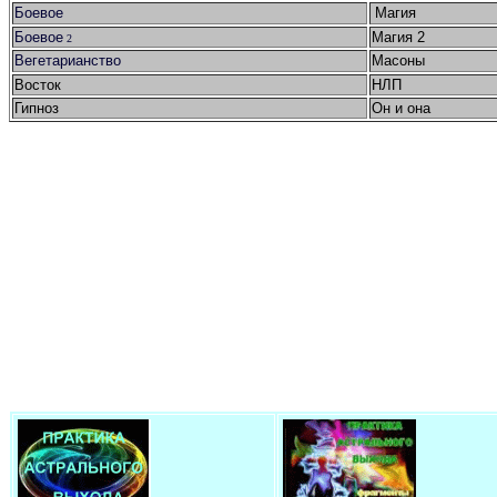
Боевое
Магия
Боевое
Магия 2
2
Вегетарианство
Масоны
Восток
НЛП
Гипноз
Он и она