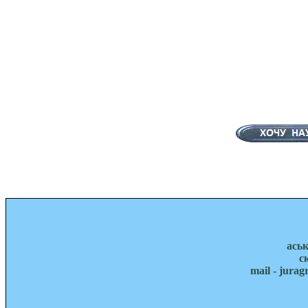
ась
с
mail - jura