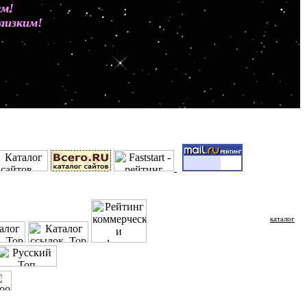
ным!
лизким!
каталог