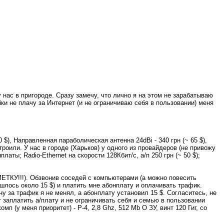
у нас в пригороде. Сразу замечу, что лично я на этом не зарабатываю
йки не плачу за Интернет (и не ограничиваю себя в пользовании) меня
0 $), Направленная параболическая антенна 24dBi - 340 грн (~ 65 $),
строили. У нас в городе (Харьков) у одного из провайдеров (не привожу
аты; Radio-Ethernet на скорости 128Кбит/с, а/п 250 грн (~ 50 $);
МЕТКУ!!!). Обзвонив соседей с компьютерами (а можно повесить
бошлось около 15 $) и платить мне абонплату и оплачивать трафик.
у за трафик я не менял, а абонплату установил 15 $. Согласитесь, не
ет заплатить а/плату и не ограничивать себя и семью в пользовании
 (у меня приоритет) - Р-4, 2,8 Ghz, 512 Mb О ЗУ, винт 120 Гиг, со