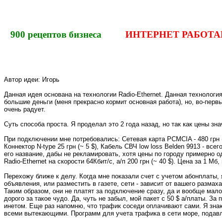
900
рецептов бизнеса
ИНТЕРНЕТ РАБОТАЕ
Автор идеи: Игорь
Данная идея основана на технологии Radio-Ethernet. Данная технология
большие деньги (меня прекрасно кормит основная работа), но, во-первы
очень радует.
Суть способа проста. Я проделал это 2 года назад, но так как цены з
При подключении мне потребовались: Сетевая карта PCMCIA - 480 грн (~ 9
Коннектор N-type 25 грн (~ 5 $), Кабель СВЧ low loss Belden 9913 - все
его название, дабы не рекламировать, хотя цены по городу примерно один
Radio-Ethernet на скорости 64Кбит/с, а/п 200 грн (~ 40 $). Цена за 1 Мб
Перехожу ближе к делу. Когда мне показали счет с учетом абонплаты,
объявления, или разместить в газете, сети - зависит от вашего размах
Таким образом, они не платят за подключение сразу, да и вообще мало
дорого за такое чудо. Да, чуть не забыл, мой пакет с 50 $ а/платы. За
инетом. Еще раз напомню, что трафик соседи оплачивают сами. Я знаю, 
всеми вытекающими. Программ для учета трафика в сети море, подав