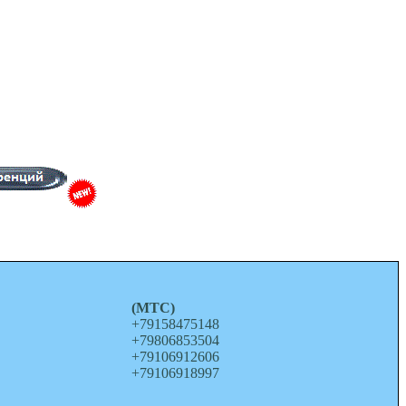
о
(МТС)
+79158475148
+79806853504
+79106912606
+79106918997