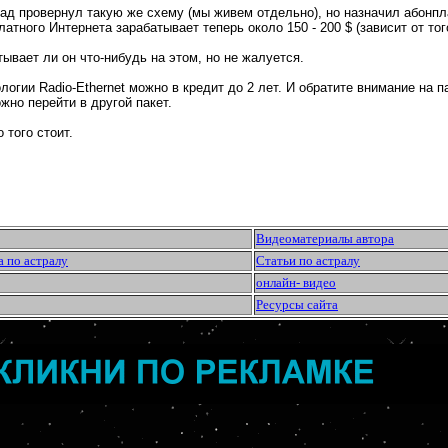
 провернул такую же схему (мы живем отдельно), но назначил абонплату 2
атного Интернета зарабатывает теперь около 150 - 200 $ (зависит от тог
тывает ли он что-нибудь на этом, но не жалуется.
ологии Radio-Ethernet можно в кредит до 2 лет. И обратите внимание на п
жно перейти в другой пакет.
 того стоит.
Видеоматериалы автора
а по астралу
Статьи по астралу
онлайн- видео
Ресурсы сайта