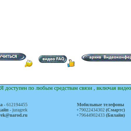
Я доступен по любым средствам связи , включая виде
ка
- 612194455
Мобильные телефоны
кайп
- juragrek
+79022434302
(Смартс)
grek@narod.ru
+79644902433
(Билайн)