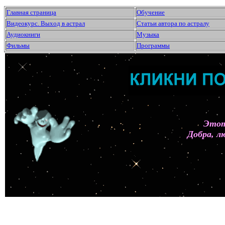
Главная страница
Обучение
Видеокурс. Выход в астрал
Статьи автора по астралу
Аудиокниги
Музыка
Фильмы
Программы
Этот
Добра, л