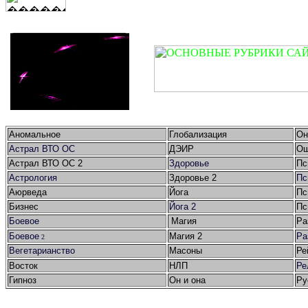
Аномальное
Глобализация
Он
Астрал ВТО ОС
ДЭИР
Ош
Астрал ВТО ОС 2
Здоровье
Пс
Астрология
Здоровье 2
Пс
Аюрведа
Йога
Пс
Бизнес
Йога 2
Пс
Боевое
Магия
Ра
Боевое
Магия 2
Ра
2
Вегетарианство
Масоны
Ре
Восток
НЛП
Ре
Гипноз
Он и она
Ру