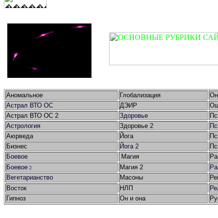
Аномальное
Глобализация
Он
Астрал ВТО ОС
ДЭИР
Ош
Астрал ВТО ОС 2
Здоровье
Пс
Астрология
Здоровье 2
Пс
Аюрведа
Йога
Пс
Бизнес
Йога 2
Пс
Боевое
Магия
Ра
Боевое
Магия 2
Ра
2
Вегетарианство
Масоны
Ре
Восток
НЛП
Ре
Гипноз
Он и она
Ру