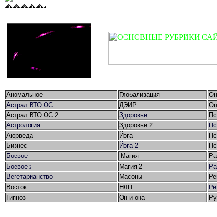
Аномальное
Глобализация
Он
Астрал ВТО ОС
ДЭИР
Ош
Астрал ВТО ОС 2
Здоровье
Пс
Астрология
Здоровье 2
Пс
Аюрведа
Йога
Пс
Бизнес
Йога 2
Пс
Боевое
Магия
Ра
Боевое
Магия 2
Ра
2
Вегетарианство
Масоны
Ре
Восток
НЛП
Ре
Гипноз
Он и она
Ру