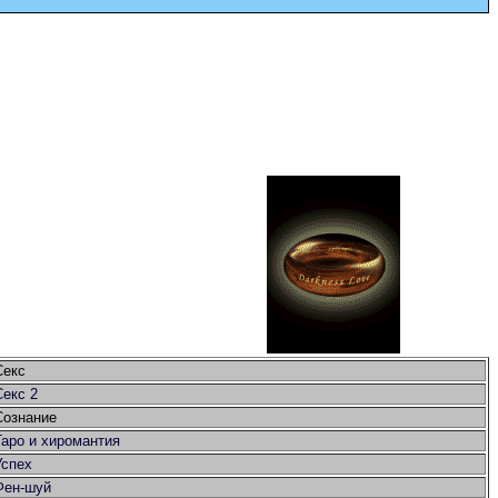
Секс
Секс 2
Сознание
Таро и хиромантия
Успех
Фен-шуй