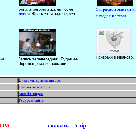
Б
оги, эгрегоры и жизнь после
О страхах и опасениях,
жизн
и. Фрагменты видеокурса
выходом в астрал
Призраки в Иваново.
ка
Запись телепередачи. Будущее.
Перемещение во времени
Видеоматериалы автора
Статьи по астралу
онлайн- видео
Ресурсы сайта
ГРА.
скачать 5.zip