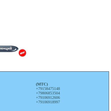
о
(МТС)
+79158475148
+79806853504
+79106912606
+79106918997