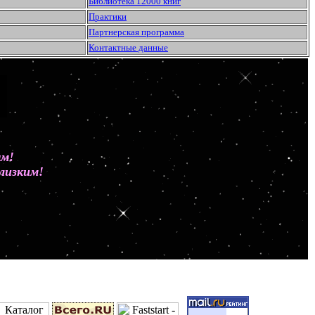
Библиотека 12000 книг
Практики
Партнерская программа
Контактные данные
ным!
лизким!