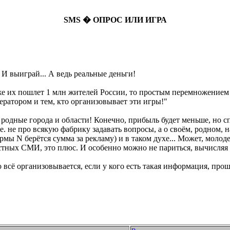
SMS � ОПРОС ИЛИ ИГРА
 выиграй... А ведь реальные деньги!
же их пошлет 1 млн жителей России, то простым перемножением 
ератором и тем, кто организовывает эти игры!"
родные города и области! Конечно, прибыль будет меньше, но сп
 не про всякую фабрику задавать вопросы, а о своём, родном, н
ы N берётся сумма за рекламу) и в таком духе... Может, молодеж
ных СМИ, это плюс. И особенно можно не париться, вычисляя 
то всё организовывается, если у кого есть такая информация, пр