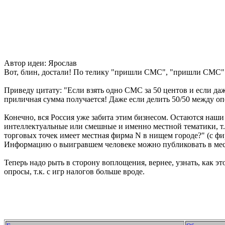
Автор идеи: Ярослав
Вот, блин, достали! По телику "пришли СМС", "пришли СМС" И
Приведу цитату: "Если взять одно СМС за 50 центов и если да
приличная сумма получается! Даже если делить 50/50 между оп
Конечно, вся Россия уже забита этим бизнесом. Остаются наши 
интеллектуальные или смешные и именно местной тематики, т.е.
торговых точек имеет местная фирма N в нищем городе?" (с фирм
Информацию о выигравшем человеке можно публиковать в мест
Теперь надо рыть в сторону воплощения, вернее, узнать, как э
опросы, т.к. с игр налогов больше вроде.