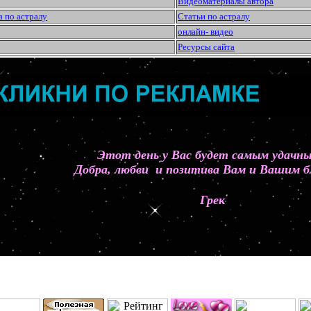
Видеоматериалы автора
а по астралу
Статьи по астралу
онлайн- видео
Ресурсы сайта
Этот день у Вас будет самым удач
Добра, любви и позитива Вам и Вашим б
Грек