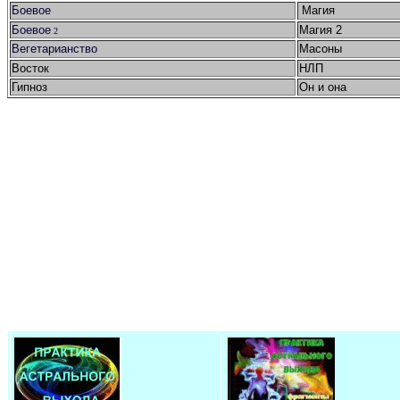
Боевое
Магия
Боевое
Магия 2
2
Вегетарианство
Масоны
Восток
НЛП
Гипноз
Он и она