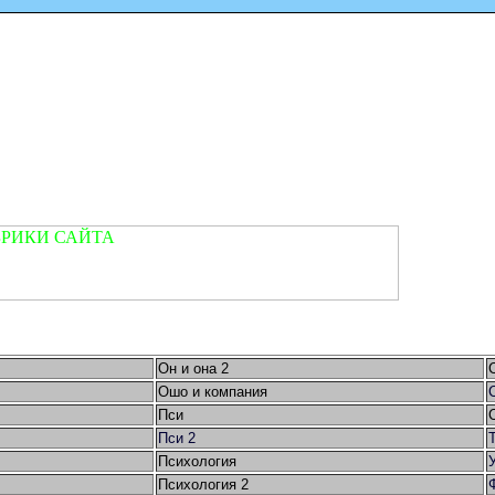
Он и она 2
Ошо и компания
Пси
Пси 2
Психология
Психология 2