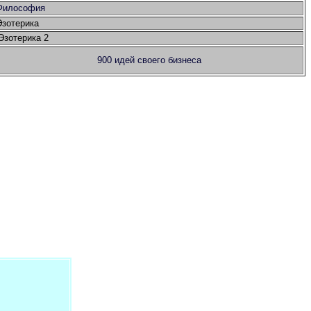
Философия
Эзотерика
Эзотерика 2
900 идей своего бизнеса