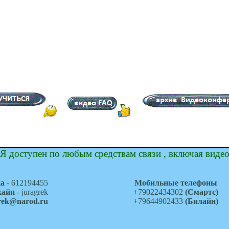
Я доступен по любым средствам связи , включая виде
ка
- 612194455
Мобильные телефоны
кайп
- juragrek
+79022434302
(Смартс)
grek@narod.ru
+79644902433
(Билайн)