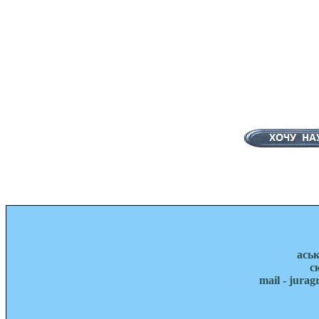
ась
с
mail - jura