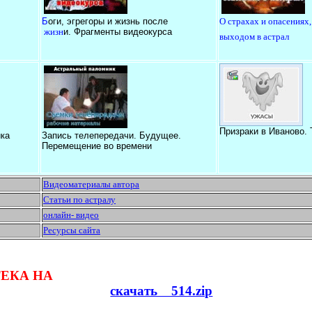
Б
оги, эгрегоры и жизнь после
О страхах и опасениях,
жизн
и. Фрагменты видеокурса
выходом в астрал
Призраки в Иваново.
ка
Запись телепередачи. Будущее.
Перемещение во времени
Видеоматериалы автора
Статьи по астралу
онлайн- видео
Ресурсы сайта
ЕКА НА
скачать 514.zip