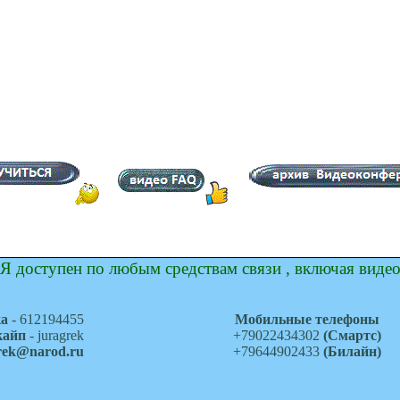
Я доступен по любым средствам связи , включая виде
ка
- 612194455
Мобильные телефоны
кайп
- juragrek
+79022434302
(Смартс)
grek@narod.ru
+79644902433
(Билайн)