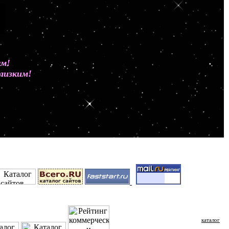
ным!
лизким!
каталог