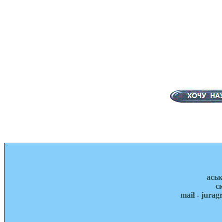
ась
с
mail - jura