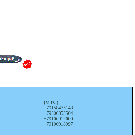
о
(МТС)
+79158475148
+79806853504
+79106912606
+79106918997