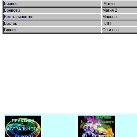
Боевое
Магия
Боевое
Магия 2
2
Вегетарианство
Масоны
Восток
НЛП
Гипноз
Он и она