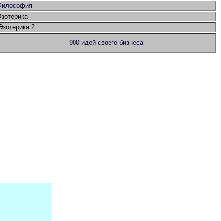
Философия
Эзотерика
Эзотерика 2
900 идей своего бизнеса