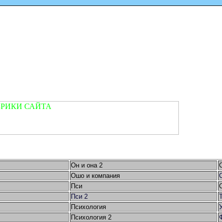
Он и она 2
Ошо и компания
Пси
Пси 2
Психология
Психология 2