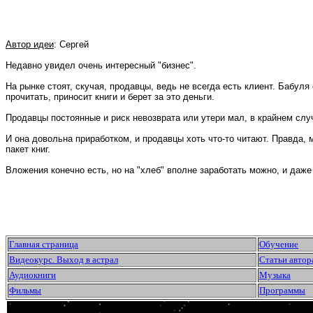
Автор идеи
: Сергей
Недавно увидел очень интересный "бизнес".
На рынке стоят, скучая, продавцы, ведь не всегда есть клиент. Бабуля 
прочитать, приносит книги и берет за это деньги.
Продавцы постоянные и риск невозврата или утери мал, в крайнем случ
И она довольна приработком, и продавцы хоть что-то читают. Правда, 
пакет книг.
Вложения конечно есть, но на "хлеб" вполне заработать можно, и даже
Главная страница
Обучение
Видеокурс. Выход в астрал
Статьи автор
Аудиокниги
Музыка
Фильмы
Программы