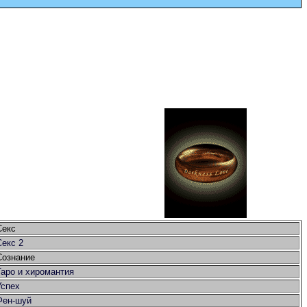
Секс
Секс 2
Сознание
Таро и хиромантия
Успех
Фен-шуй