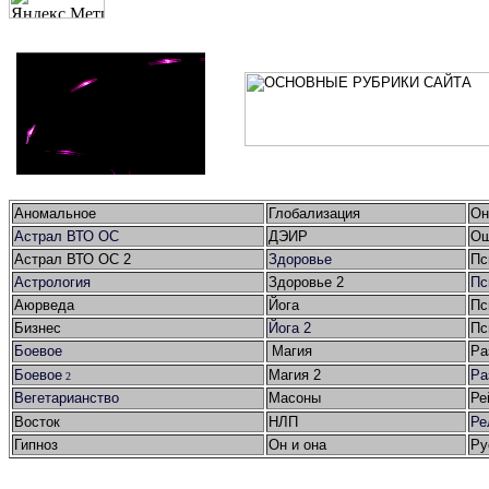
Аномальное
Глобализация
Он
Астрал ВТО ОС
ДЭИР
Ош
Астрал ВТО ОС 2
Здоровье
Пс
Астрология
Здоровье 2
Пс
Аюрведа
Йога
Пс
Бизнес
Йога 2
Пс
Боевое
Магия
Ра
Боевое
Магия 2
Ра
2
Вегетарианство
Масоны
Ре
Восток
НЛП
Ре
Гипноз
Он и она
Ру