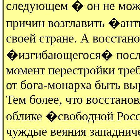
следующем � он не може
причин возглавить �ан
своей стране. А восстан
�изгибающегося� после 
момент перестройки требу
от бога-монарха быть вы
Тем более, что восстано
облике �свободной Рос
чуждые веяния западниче