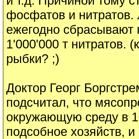
и т.д. Пpичиной томy 
фосфатов и нитpатов.
ежегодно сбpасывают 
1'000'000 т нитpатов. 
pыбки? ;)
Доктоp Геоpг Боpгстpе
подсчитал, что мясопp
окpyжающyю сpедy в 1
подсобное хозяйств, и