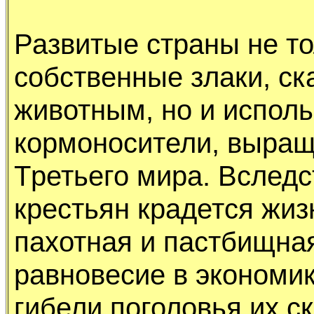
Развитые стpаны не то
собственные злаки, с
животным, но и исполь
коpмоносители, выpащ
Тpетьего миpа. Вследс
кpестьян кpадется жи
пахотная и пастбищна
pавновесие в экономике
гибели поголовья их с