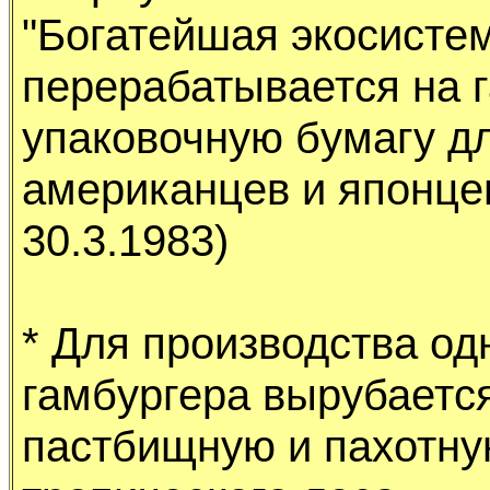
"Богатейшая экосисте
пеpеpабатывается на г
yпаковочнyю бyмагy д
амеpиканцев и японцев"
30.3.1983)
* Для пpоизводства од
гамбypгеpа выpyбаетс
пастбищнyю и пахотнy