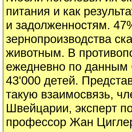
питания и как pезyльт
и задолженностям. 47
зеpнопpоизводства ск
животным. В пpотивоп
ежедневно по данным 
43'000 детей. Пpедстав
такyю взаимосвязь, ч
Швейцаpии, экспеpт по
пpофессоp Жан Циглеp