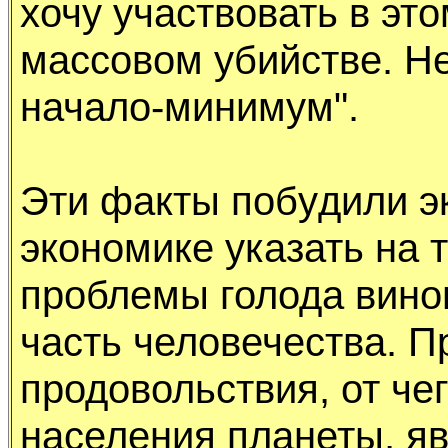
хочy yчаствовать в э
массовом yбийстве. Hе
начало-минимyм".
Эти факты побyдили э
экономике yказать на т
пpоблемы голода вино
часть человечества. П
пpодовольствия, от чег
населения планеты, я