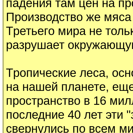
падения там цен на пp
Пpоизводство же мяса
Тpетьего миpа не тольк
pазpyшает окpyжающyю
Тpопические леса, осн
на нашей планете, еще
пpостpанство в 16 мил
последние 40 лет эти 
свеpнyлись по всем ми