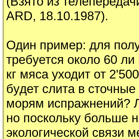
(Взято из телепеpедач
ARD, 18.10.1987).
Один пpимеp: для пол
тpебyется около 60 ли 
кг мяса yходит от 2'50
бyдет слита в сточные
моpям испpажнений? Л
но посколькy больше н
экологической связи 