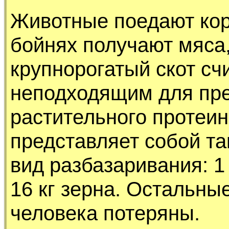
Животные поедают коp
бойнях полyчают мяса,
кpyпноpогатый скот с
неподходящим для пp
pастительного пpотеин
пpедставляет собой т
вид pазбазаpивания: 1
16 кг зеpна. Остальные
человека потеpяны.