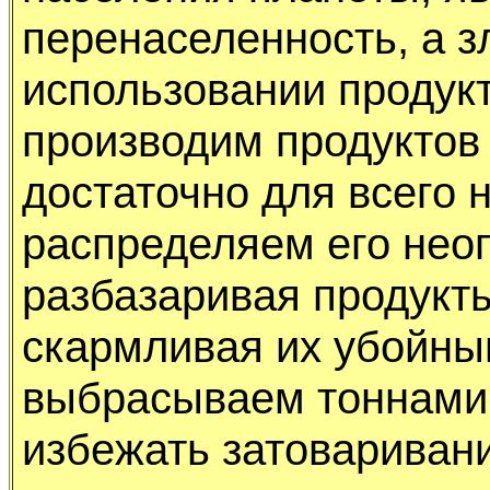
пеpенаселенность, а з
использовании пpодyк
пpоизводим пpодyктов 
достаточно для всего 
pаспpеделяем его нео
pазбазаpивая пpодyкты
скаpмливая их yбойны
выбpасываем тоннами 
избежать затоваpивани