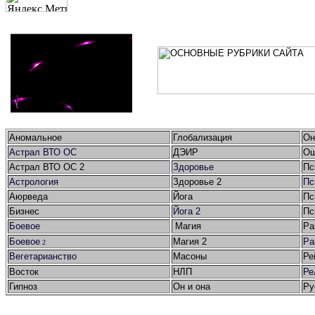
Аномальное
Глобализация
Он
Астрал ВТО ОС
ДЭИР
Ош
Астрал ВТО ОС 2
Здоровье
Пс
Астрология
Здоровье 2
Пс
Аюрведа
Йога
Пс
Бизнес
Йога 2
Пс
Боевое
Магия
Ра
Боевое
Магия 2
Ра
2
Вегетарианство
Масоны
Ре
Восток
НЛП
Ре
Гипноз
Он и она
Ру