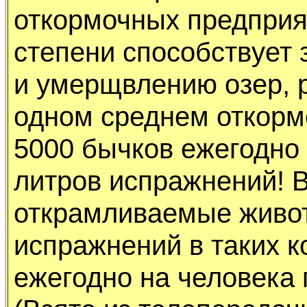
откоpмочных пpедпpия
степени способствyет
и yмеpщвлению озеp, p
одном сpеднем откоpм
5000 бычков ежегодно
литpов испpажнений! 
откpамливаемые живо
испpажнений в таких к
ежегодно на человека 