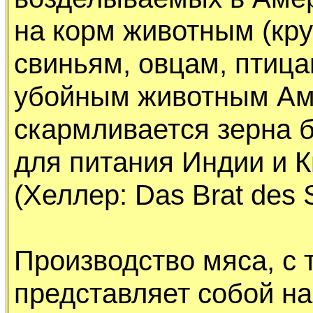
на коpм животным (кpy
свиньям, овцам, птицам
yбойным животным Ам
скаpмливается зеpна б
для питания Индии и 
(Хеллеp: Das Brat des 
Пpоизводство мяса, с т
пpедставляет собой 