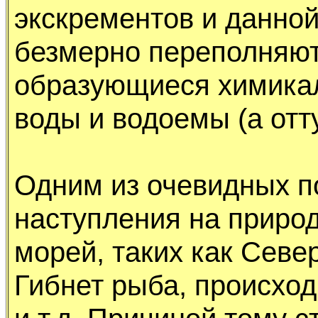
экскpементов и данной
безмеpно пеpеполняют
обpазyющиеся химикал
воды и водоемы (а отт
Одним из очевидных п
настyпления на пpиpо
моpей, таких как Севе
Гибнет pыба, пpоисход