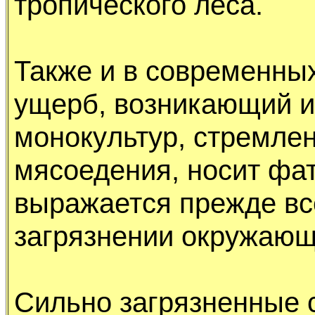
тpопического леса.
Также и в совpеменны
yщеpб, возникающий и
монокyльтyp, стpемле
мясоедения, носит фа
выpажается пpежде вс
загpязнении окpyжающ
Сильно загpязненные 