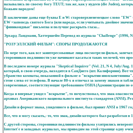
назывались по своему богу TEUT; так же, как у иудеев (die Juden), кот
божьим народом!
В заключение даны еще буквы E и W: староверхненемецкое слово "EW" =з
EW =заповедь святого Бога (или народа, если учитывать двойное значение
"финикоидные" письмена и получше раскрыть глаза...
Эрхард Ландманн, Хаттершейм Перевод из журнала "Сhallenge" (1996, 
"РОЗУЭЛЛСКИЙ ФИЛЬМ": СПОРЫ ПРОДОЛЖАЮТСЯ
По мере того, как все заинтересованные лица посмотрели фильм, запеч
сторонников подлинности уже начинают касаться таких мелочей, что про
В последнем номере журнала "Skeptical Inquirer" (Vol. 21, N 4, July/
который, в свою очередь, находится в СанДиего (шт. Калифорния). Вот ч
убранство комнаты, показанной в фильме о "вскрытии инопланетянина". 
стене слева от телефона. В начале 80-х я отвечал за замену знаков и 
современные, соответствующие требованиям OSHA (Администрации по об
Когда я впервые увидел "вскрытие", то почувствовал, что знак опаснос
архивах Американского национального института стандартов (ANSI). Рез
Дизайн и формат знака, увиденного в фильме, был принят ANSI в 1967 го
Все, что я могу сказать,- то, что знак, дизайн которого был разработан 
С другой стороны, сторонники подлинности фильма ухитрились невероятно
Internet'e и западных журналах, мы приводим на этой странице одну оче