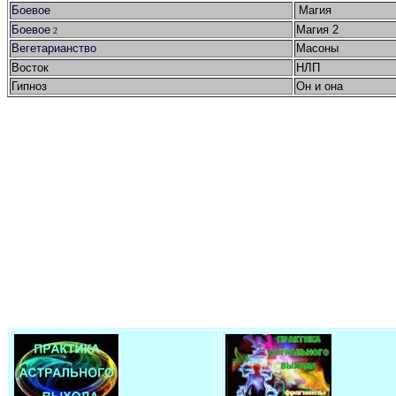
Боевое
Магия
Боевое
Магия 2
2
Вегетарианство
Масоны
Восток
НЛП
Гипноз
Он и она