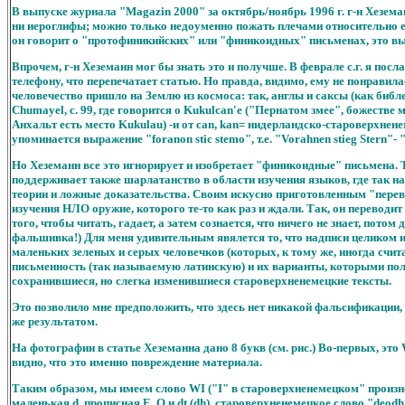
В выпуске журнала "Маgazin 2000" за октябрь/ноябрь 1996 г. г-н Хезе
ни иероглифы; можно только недоуменно пожать плечами относительно ег
он говорит о "протофиникийских" или "финикоидных" письменах, это вы
Впрочем, г-н Хеземанн мог бы знать это и получше. В феврале с.г. я по
телефону, что перепечатает статью. Но правда, видимо, ему не понравил
человечество пришло на Землю из космоса: так, англы и саксы (как биб
Chumayel, с. 99, где говорится о Kukulcan'е ("Пернатом змее", божестве 
Анхальт есть место Kukulau) -и от сan, kan= нидерландско-староверхнене
упоминается выражение "foranon stic stemo", т.е. "Vorahnen stieg Stern"-
Но Хеземанн все это игнорирует и изобретает "финикоидные" письмена.
поддерживает также шарлатанство в области изучения языков, где так н
теории и ложные доказательства. Своим искусно приготовленным "перево
изучения НЛО оружие, которого те-то как раз и ждали. Так, он переводит
того, чтобы читать, гадает, а затем сознается, что ничего не знает, пот
фальшивка!) Для меня удивительным явялется то, что надписи целиком и 
маленьких зеленых и серых человечков (которых, к тому же, иногда счи
письменность (так называемую латинскую) и их варианты, которыми польз
сохранившиеся, но слегка изменившиеся староверхненемецкие тексты.
Это позволило мне предположить, что здесь нет никакой фальсификации, п
же результатом.
На фотографии в статье Хеземанна дано 8 букв (см. рис.) Во-первых, это W
видно, что это именно повреждение материала.
Таким образом, мы имеем слово WI ("I" в староверхненемецком" произнос
маленькая d, прописная E, O и dt (dh), староверхненемецкое слово "deodh" 