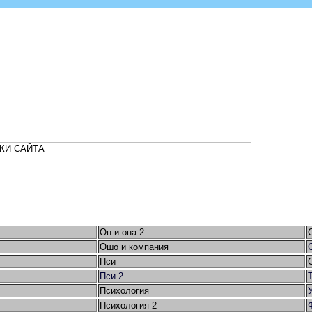
Он и она 2
Ошо и компания
Пси
Пси 2
Психология
Психология 2