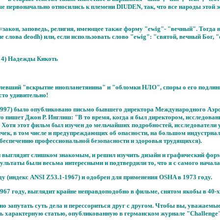
орые первоначально относились к племени DIUDEN, так, что все народы этой
акон, заповедь, религия, имеющее также форму "ewig"- "вечный". Тогда н
 слова deodh) или, если использовать слово "ewig": "святой, вечный Бог, 
N 4) Надежды Кикоть
атлевший "вскрытие инопланетянина" и "обломки НЛО", споры о его подлин
сто удивительно!
Aug. 1997) было опубликовано письмо бывшего директора Международного Аэ
то пишет Джон Р. Инглиш: "В то время, когда я был директором, исследова
Хотя этот фильм был изучен до мельчайших подробностей, исследователи уп
табличек, в том числе и предупреждающих об опасности, на большом индуст
еспечению профессиональной безопасности и здоровья трудящихся).
ти выглядит слишком знакомым, и решил изучить дизайн и графический фор
ультаты были весьма интересными и подтвердили то, что я с самого начала
ду (индекс ANSI Z53.1-1967) и одобрен для применения OSHA в 1973 году.
в 1967 году, выглядит крайне неправдоподобно в фильме, снятом якобы в 40-х
 запутать суть дела и перессориться друг с другом. Чтобы вы, уважаемые 
нь характерную статью, опубликованную в германском журнале "Challenge" (