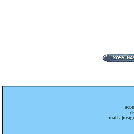
ась
с
mail - jura