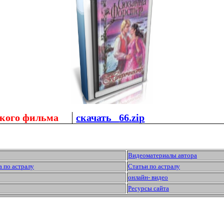
ьского фильма
скачать
66.
zip
Видеоматериалы автора
а по астралу
Статьи по астралу
онлайн- видео
Ресурсы сайта