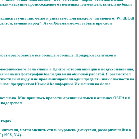
 земли - ведущие происхождение от немецких племен действительно были
адпись звучит так, четко и узнаваемо для каждого читающего: Wi dEOdt
"святой, вечный народ"! А г-н Хеземан может забыть про свои
ности разгораются все больше и больше. Придирки скептиков и
рокосмического Зала славы в Центре истории авиации и воздухоплавания,
ния и анализ фотографий были для меня обычной работой. Я рассмотрел
устили из виду и не проанализировали один предмет - знак опасности на
риальном предприятии Южной Калифорнии. Их меняли на более
мат знака. Мне пришлось провести архивный поиск в анналах OSHA и в
 подозревал.
 годах".
читатели, могли оценить стиль и уровень дискуссии, развернувшейся в
1996, N 4)...