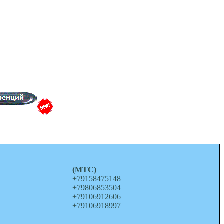
о
(МТС)
+79158475148
+79806853504
+79106912606
+79106918997