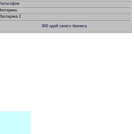
Философия
Эзотерика
Эзотерика 2
900 идей своего бизнеса