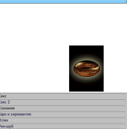
Секс
Секс 2
Сознание
Таро и хиромантия
Успех
Фен-шуй