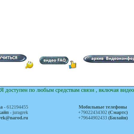
Я доступен по любым средствам связи , включая виде
ка
- 612194455
Мобильные телефоны
кайп
- juragrek
+79022434302
(Смартс)
grek@narod.ru
+79644902433
(Билайн)