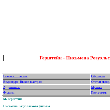
Герштейн - Письмена Розуэл
Главная страница
Обучение
Видеокурс. Выход в астрал
Статьи автор
Аудиокниги
Музыка
Фильмы
Программы
М. Герштейн
Письмена Розуэллского фильма