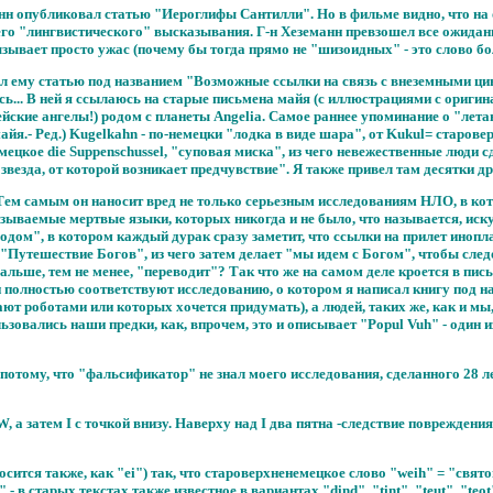
манн опубликовал статью "Иероглифы Сантилли". Но в фильме видно, что н
о "лингвистического" высказывания. Г-н Хеземанн превзошел все ожидания
зывает просто ужас (почему бы тогда прямо не "шизоидных" - это слово б
слал ему статью под названием "Возможные ссылки на связь с внеземными ци
ась... В ней я ссылаюсь на старые письмена майя (с иллюстрациями с ориги
лейские ангелы!) родом с планеты Angelia. Самое раннее упоминание о "ле
майя.- Ред.) Kugelkahn - по-немецки "лодка в виде шара", от Kukul= старов
мецкое die Suppenschussel, "суповая миска", из чего невежественные люди 
 "звезда, от которой возникает предчувствие". Я также привел там десятки д
 Тем самым он наносит вред не только серьезным исследованиям НЛО, в ко
азываемые мертвые языки, которых никогда и не было, что называется, иск
дом", в котором каждый дурак сразу заметит, что ссылки на прилет инопл
 "Путешествие Богов", из чего затем делает "мы идем с Богом", чтобы следо
ом дальше, тем не менее, "переводит"? Так что же на самом деле кроется в п
полностью соответствуют исследованию, о котором я написал книгу под наз
тают роботами или которых хочется придумать), а людей, таких же, как и 
овались наши предки, как, впрочем, это и описывает "Popul Vuh" - один и
отому, что "фальсификатор" не знал моего исследования, сделанного 28 лет 
, а затем I с точкой внизу. Наверху над I два пятна -следствие повреждения 
ится также, как "ei") так, что староверхненемецкое слово "weih" = "святой
- в старых текстах также известное в вариантах "dind", "tint", "teut", "teot