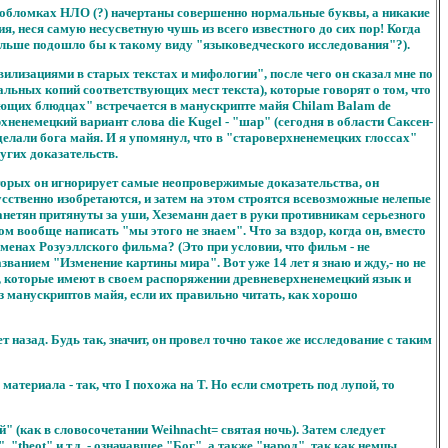
а обломках НЛО (?) начертаны совершенно нормальные буквы, а никакие
, неся самую несусветную чушь из всего известного до сих пор! Когда
ольше подошло бы к такому виду "языковедческого исследования"?).
вилизациями в старых текстах и мифологии", после чего он сказал мне по
нальных копий соответствующих мест текста), которые говорят о том, что
тающих блюдцах" встречается в манускрипте майя Chilam Balam de
ерхненемецкий вариант слова die Kugel - "шар" (сегодня в области Саксен-
сделали бога майя. И я упомянул, что в "староверхненемецких глоссах"
ругих доказательств.
торых он игнорирует самые неопровержимые доказательства, он
усственно изобретаются, и затем на этом строятся всевозможные нелепые
анетян притянуты за уши, Хеземанн дает в руки противникам серьезного
м вообще написать "мы этого не знаем". Что за вздор, когда он, вместо
исьменах Розуэллского фильма? (Это при условии, что фильм - не
ванием "Изменение картины мира". Вот уже 14 лет я знаю и жду,- но не
мы, которые имеют в своем распоряжении древневерхненемецкий язык и
з манускриптов майя, если их правильно читать, как хорошо
назад. Будь так, значит, он провел точно такое же исследование с таким
материала - так, что I похожа на Т. Но если смотреть под лупой, то
" (как в словосочетании Weihnacht= святая ночь). Затем следует
", "theot" и т.д.,- означавшее "Бог", а также "народ", так как немцы