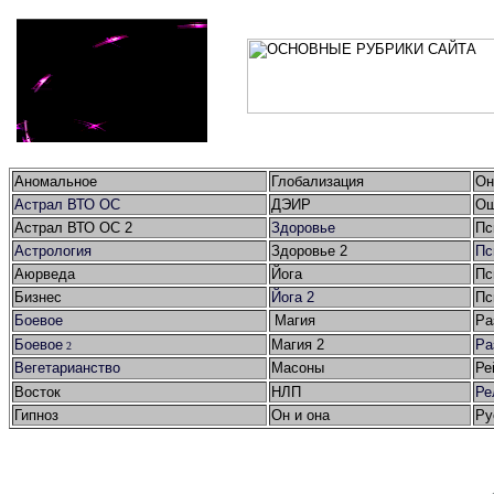
Аномальное
Глобализация
Он
Астрал ВТО ОС
ДЭИР
Ош
Астрал ВТО ОС 2
Здоровье
Пс
Астрология
Здоровье 2
Пс
Аюрведа
Йога
Пс
Бизнес
Йога 2
Пс
Боевое
Магия
Ра
Боевое
Магия 2
Ра
2
Вегетарианство
Масоны
Ре
Восток
НЛП
Ре
Гипноз
Он и она
Ру