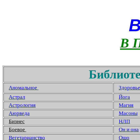
В 
Библиоте
Аномальное
Здоровь
Астрал
Йога
Астрология
Магия
Аюрведа
Масоны
Бизнес
НЛП
Боевое
Он и она
Вегетарианство
Ошо