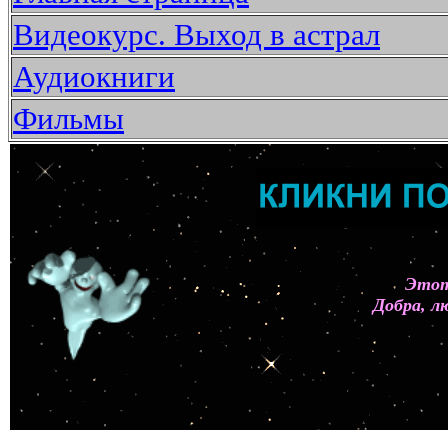
Видеокурс. Выход в астрал
Аудиокниги
Фильмы
Этот
Добра, л