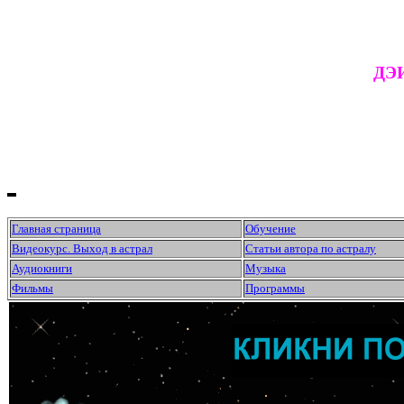
ДЭИ
Главная страница
Обучение
Видеокурс. Выход в астрал
Статьи автора по астралу
Аудиокниги
Музыка
Фильмы
Программы