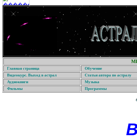
М
Главная страница
Обучение
Видеокурс. Выход в астрал
Статьи автора по астралу
Аудиокниги
Музыка
Фильмы
Программы