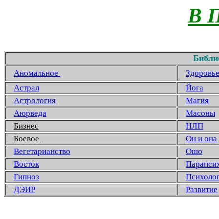
В 
Библи
Аномальное
Здоровь
Астрал
Йога
Астрология
Магия
Аюрведа
Масоны
Бизнес
НЛП
Боевое
Он и она
Вегетарианство
Ошо
Восток
Парапси
Гипноз
Психоло
ДЭИР
Развитие