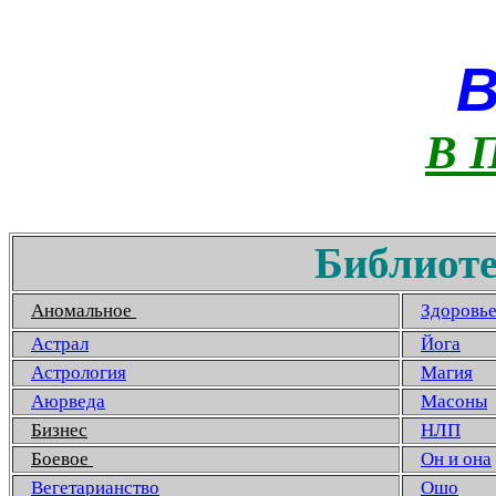
В 
Библиоте
Аномальное
Здоровь
Астрал
Йога
Астрология
Магия
Аюрведа
Масоны
Бизнес
НЛП
Боевое
Он и она
Вегетарианство
Ошо