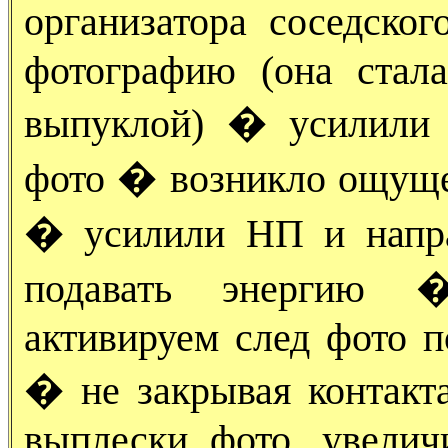
организатора соседск
фотографию (она стал
выпуклой) � усилили
фото � возникло ощуще
� усилили НП и напр
подавать энергию �
активируем след фото п
� не закрывая контакта
выплески фото, увелич