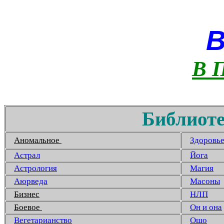
В 
Библиоте
Аномальное
Здоровь
Астрал
Йога
Астрология
Магия
Аюрведа
Масоны
Бизнес
НЛП
Боевое
Он и она
Вегетарианство
Ошо