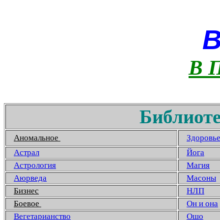
В 
Библиоте
Аномальное
Здоровь
Астрал
Йога
Астрология
Магия
Аюрведа
Масоны
Бизнес
НЛП
Боевое
Он и она
Вегетарианство
Ошо