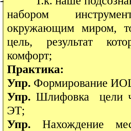
-
Т.к. наше подсозн
набором инструме
окружающим миром, т
цель, результат кот
комфорт;
Практика:
Упр.
Формирование ИО
Упр.
Шлифовка цели че
ЭТ;
Упр.
Нахождение мес