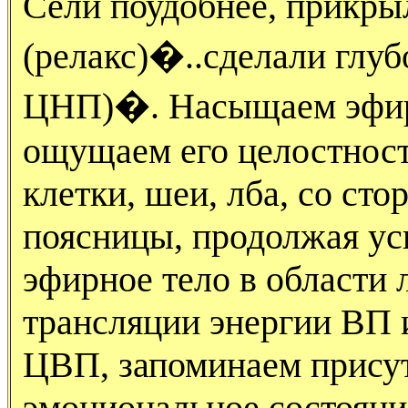
Сели поудобнее, прикр
(релакс)�..сделали глу
ЦНП)�. Насыщаем эфирн
ощущаем его целостност
клетки, шеи, лба, со сто
поясницы, продолжая у
эфирное тело в области
трансляции энергии ВП и
ЦВП, запоминаем присут
эмоциональное состояни