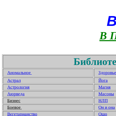
В 
Библиоте
Аномальное
Здоровь
Астрал
Йога
Астрология
Магия
Аюрведа
Масоны
Бизнес
НЛП
Боевое
Он и она
Вегетарианство
Ошо