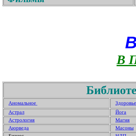
В 
Библиоте
Аномальное
Здоровь
Астрал
Йога
Астрология
Магия
Аюрведа
Масоны
Бизнес
НЛП