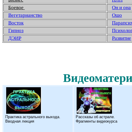
Боевое
Он и она
Вегетарианство
Ошо
Восток
Парапси
Гипноз
Психоло
ДЭИР
Развитие
Видеоматери
Практика астрального выхода.
Рассказы об астрале.
Вводная лекция
Фрагменты видеокурса