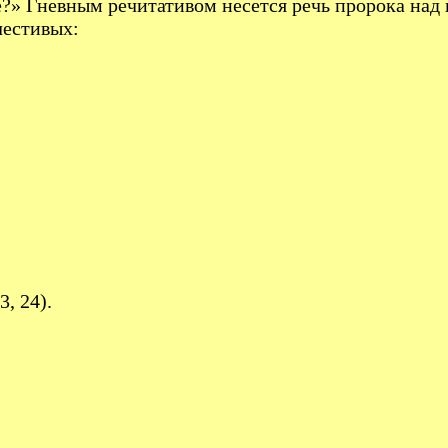
е?» Гневным речитативом несется речь пророка над 
честивых:
3, 24).