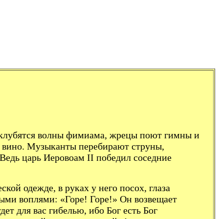
м клубятся волны фимиа­ма, жрецы поют гимны и
ют вино. Музыканты перебирают струны,
 Ведь царь Иеровоам II победил со­седние
кой одежде, в руках у него посох, глаза
ыми воплями: «Горе! Горе!» Он возвещает
ет для вас гибелью, ибо Бог есть Бог