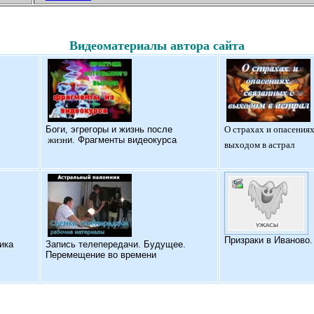
Видеоматериалы автора сайта
Б
оги, эгрегоры и жизнь после
О страхах и опасениях
жизн
и. Фрагменты видеокурса
выходом в астрал
Призраки в Иваново
ика
Запись телепередачи. Будущее.
Перемещение во времени