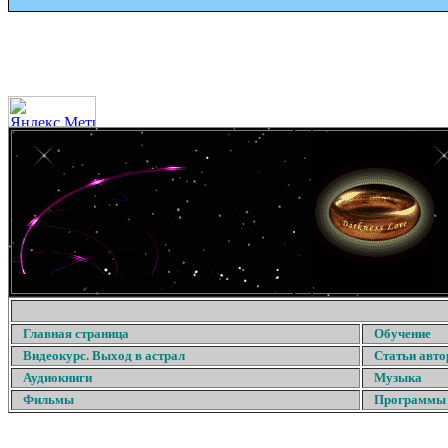
Главная страница
Обучение
Видеокурс. Выход в астрал
Статьи авто
Аудиокниги
Музыка
Фильмы
Программы