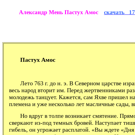
Александр Мень Пастух Амос
скачать 17
Пастух Амос
Лето 763 г. до н. э. В Северном царстве и
весь народ вторит им. Перед жерт­венниками ра
молодежь тан­цует. Кажется, сам Яхве пришел на 
племена и уже несколько лет масличные сады, в
Но вдруг в толпе возникает смятение. Прямо
сверкают из-под темных бровей. Наступает тиш
гибель, он угрожает расплатой. «Вы ждете «Дня 