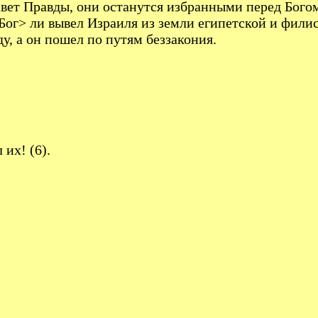
авет Правды, они останутся избранными перед Богом
Бог> ли вывел Израиля из земли египетской и филис
ду, а он пошел по путям беззакония.
 их! (6).