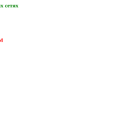
х сетях
М