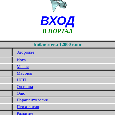
ВХОД
В ПОРТАЛ
Библиотека 12000 книг
Здоровье
Йога
Магия
Масоны
НЛП
Он и она
Ошо
Парапсихология
Психология
Развитие