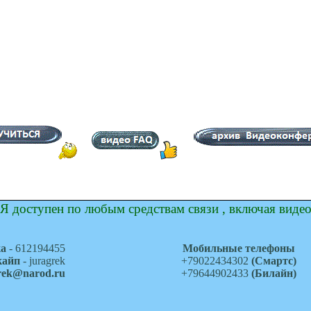
Я доступен по любым средствам связи , включая виде
ка
- 612194455
Мобильные телефоны
кайп
- juragrek
+79022434302
(Смартс)
grek@narod.ru
+79644902433
(Билайн)