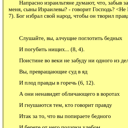
Напрасно израильтяне думают, что, забыв з
меня, сыны Израилевы? - говорит Господь? <Не 
7). Бог избрал свой народ, чтобы он творил прав
Слушайте, вы, алчущие поглотить бедных
И погубить нищих... (8, 4).
Поистине во веки не забуду ни одного из дел
Вы, превращающие суд в яд
И плод правды в горечь (6, 12).
А они ненавидят обличающего в воротах
И гнушаются тем, кто говорит правду
Итак за то, что вы попираете бедного
И берете от него подарки хлебом,