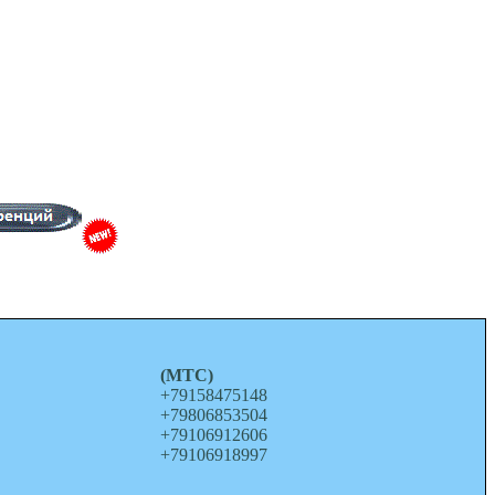
о
(МТС)
+79158475148
+79806853504
+79106912606
+79106918997