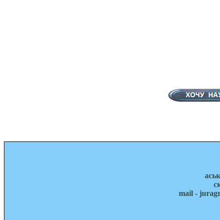
ась
с
mail - jura