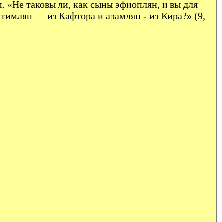
. «Не таковы ли, как сыны эфиоплян, и вы для
тимлян — из Кафтора и арамлян - из Кира?» (9,