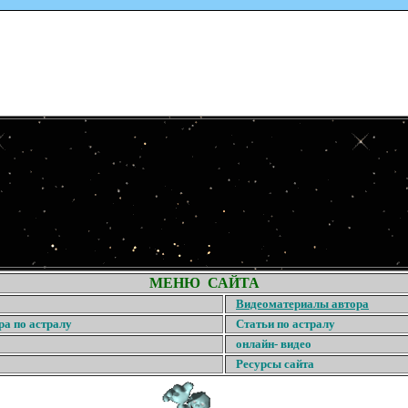
МЕНЮ САЙТА
Видеоматериалы автора
ра по астралу
Статьи по астралу
онлайн- видео
Ресурсы сайта