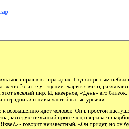
.zip
зраильтяне справ­ляют праздник. Под открытым небо
зложено богатое угощение, жарится мясо, раз­лива
этот веселый пир. И, на­верное, «День» его близок.
ино­градники и нивы дают богатые урожаи.
 к возвышению идет человек. Он в простой пастушес
ина, которую незваный пришелец прерывает скорбн
Яхве?» - говорит неизвестный. «Он придет, но он буд