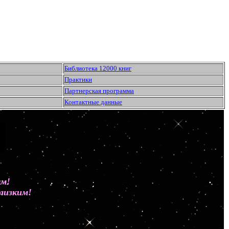
Библиотека 12000 книг
Практики
Партнерская программа
Контактные данные
ным!
лизким!