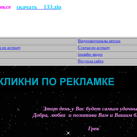
сексе
скачать 133.zip
Видеоматериалы автора
а по астралу
Статьи по астралу
онлайн- видео
Ресурсы сайта
Этот день у Вас будет самым удач
Добра, любви и позитива Вам и Вашим б
Грек