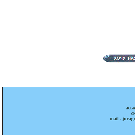
ась
с
mail - jura