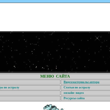
МЕНЮ САЙТА
Видеоматериалы автора
ра по астралу
Статьи по астралу
онлайн- видео
Ресурсы сайта