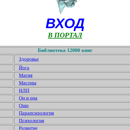
ВХОД
В ПОРТАЛ
Библиотека 12000 книг
Здоровье
Йога
Магия
Масоны
НЛП
Он и она
Ошо
Парапсихология
Психология
Развитие