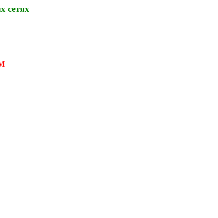
х сетях
М