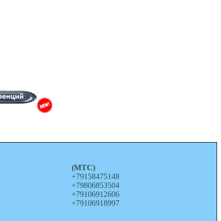
о
(МТС)
+79158475148
+79806853504
+79106912606
+79106918997