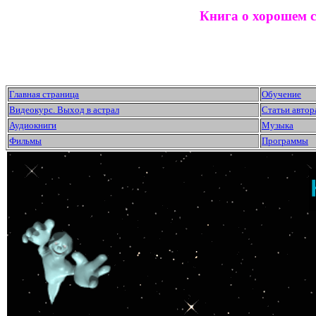
Книга о хорошем 
Главная страница
Обучение
Видеокурс. Выход в астрал
Статьи автор
Аудиокниги
Музыка
Фильмы
Программы