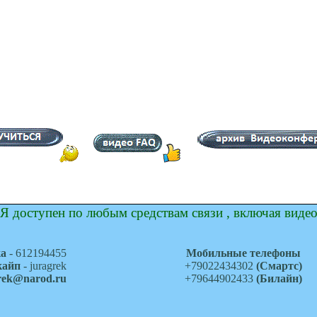
Я доступен по любым средствам связи , включая виде
ка
- 612194455
Мобильные телефоны
кайп
- juragrek
+79022434302
(Смартс)
grek@narod.ru
+79644902433
(Билайн)