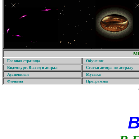
М
Главная страница
Обучение
Видеокурс. Выход в астрал
Статьи автора по астралу
Аудиокниги
Музыка
Фильмы
Программы