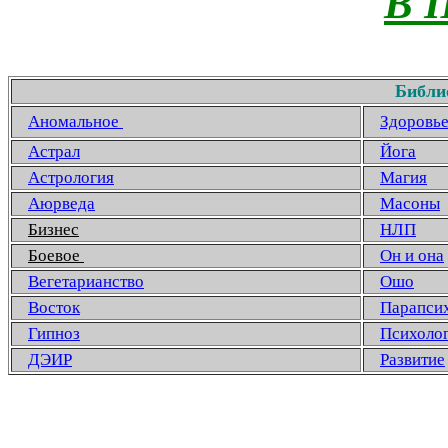
В 
Библи
Аномальное
Здоровь
Астрал
Йога
Астрология
Магия
Аюрведа
Масоны
Бизнес
НЛП
Боевое
Он и она
Вегетарианство
Ошо
Восток
Парапси
Гипноз
Психоло
ДЭИР
Развитие