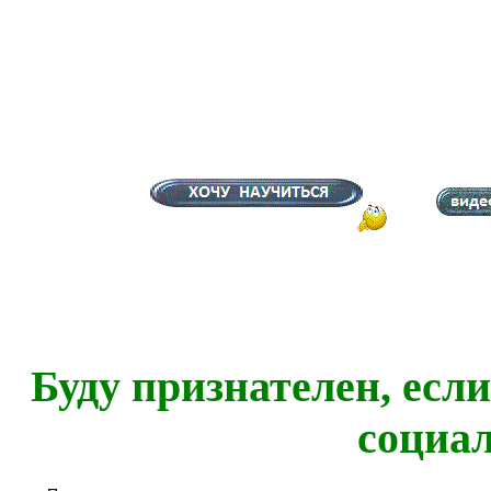
Буду признателен, есл
социа