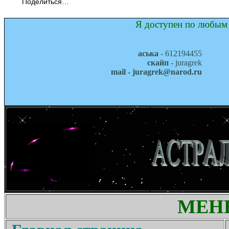
Поделиться…
Я доступен по любым 
аська
- 612194455
скайп
- juragrek
mail - juragrek@narod.ru
МЕН