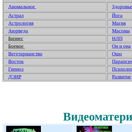
Аномальное
Здоровь
Астрал
Йога
Астрология
Магия
Аюрведа
Масоны
Бизнес
НЛП
Боевое
Он и она
Вегетарианство
Ошо
Восток
Парапси
Гипноз
Психоло
ДЭИР
Развитие
Видеоматери