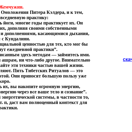
 Жемчужин
.
 Омоложения Питера Кэлдера, и к тем,
повседневную практику:
йоги, многие годы практикует их. Он
 их, дополняя своими собственными
 и дополнениями, касающимися дыхания,
 с Кундалини.
циальной ценностью для тех, кто мог бы
нут ежедневной практики”.
описанным здесь методам — займитесь ими.
ска
ни ашрам, ни что-либо другое. Внимательно
лайте эти техники частью вашей жизни.
тляют. Пять Тибетских Ритуалов — это
тотой. Они приносят большую пользу уже
коро.
ь их, вы накопите огромную энергию,
нергию через все ваше тело и сознание”.
энергетической системы, в частности то,
т. п, даст вам полноценный контекст для
рактики.