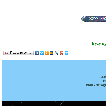
Буду п
Поделиться…
ась
с
mail - jura