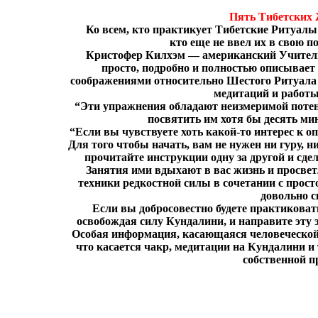
Пять Тибетских
Ко всем, кто практикует Тибетские Ритуалы
кто еще не ввел их в свою 
Кристофер Килхэм — американский Учитель 
просто, подробно и полностью описывает
соображениями относительно Шестого Ритуала
медитаций и работы
“Эти упражнения обладают неизмеримой потен
посвятить им хотя бы десять ми
“Если вы чувствуете хоть какой-то интерес к 
Для того чтобы начать, вам не нужен ни гуру, 
прочитайте инструкции одну за другой и сде
Занятия ими вдыхают в вас жизнь и просве
техники редкостной силы в сочетании с прос
довольно с
Если вы добросовестно будете практиковат
освобождая силу Кундалини, и направите эту э
Особая информация, касающаяся человеческой 
что касается чакр, медитации на Кундалини и 
собственной п