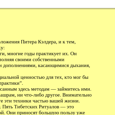
ложения Питера Кэлдера, и к тем,
ку:
и, многие годы практикует их. Он
ополняя своими собственными
и дополнениями, касающимися дыхания,
альной ценностью для тех, кто мог бы
практики”.
писанным здесь методам — займитесь ими.
и ашрам, ни что-либо другое. Внимательно
те эти техники частью вашей жизни.
. Пять Тибетских Ритуалов — это
той. Они приносят большую пользу уже