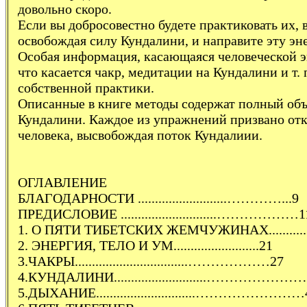
довольно скоро.
Если вы добросовестно будете практиковать их,
освобождая силу Кундалини, и направите эту эне
Особая информация, касающаяся человеческой эн
что касается чакр, медитации на Кундалини и т.
собственной практики.
Описанные в книге методы содержат полный об
Кундалини. Каждое из упражнений призвано отк
человека, высвобождая поток Кундалиии.
ОГЛАВЛЕНИЕ
БЛАГОДАРНОСТИ ..........................…………...9
ПРЕДИСЛОВИЕ ............................………………1
1. О ПЯТИ ТИБЕТСКИХ ЖЕМЧУЖИНАХ.............
2. ЭНЕРГИЯ, ТЕЛО И УМ.........................21
3.ЧАКРЫ.................................………………27
4.КУНДАЛИНИ...........................………………
5.ДЫХАНИЕ.............................……………………