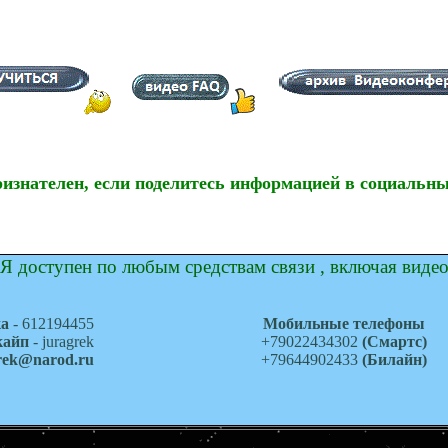
ризнателен, если поделитесь информацией в социальны
Я доступен по любым средствам связи , включая виде
ка
- 612194455
Мобильные телефоны
кайп
- juragrek
+79022434302
(Смартс)
grek@narod.ru
+79644902433
(Билайн)