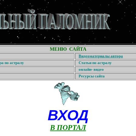
МЕНЮ САЙТА
Видеоматериалы автора
ра по астралу
Статьи по астралу
онлайн- видео
Ресурсы сайта
ВХОД
В ПОРТАЛ