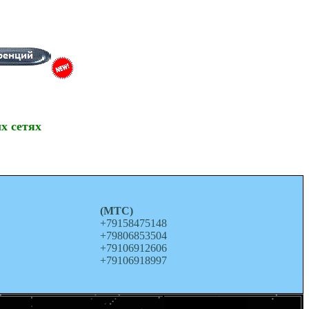
х сетях
о
(МТС)
+79158475148
+79806853504
+79106912606
+79106918997