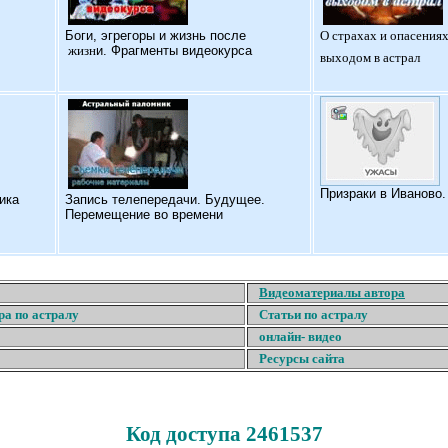
Б
оги, эгрегоры и жизнь после
О страхах и опасениях
жизн
и. Фрагменты видеокурса
выходом в астрал
Призраки в Иваново
ика
Запись телепередачи. Будущее.
Перемещение во времени
Видеоматериалы автора
ра по астралу
Статьи по астралу
онлайн- видео
Ресурсы сайта
Код доступа 2461537