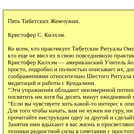
Пять Тибетских Жемчужин.
Кристофер С. Килхэм.
Ко всем, кто практикует Тибетские Ритуалы Омо
кто еще не ввел их в свою повседневную практи
Кристофер Килхэм — американский Учитель йог
просто, подробно и полностью описывает их, д
соображениями относительно Шестого Ритуала 
медитаций и работы с Кундалини.
“Эти упражнения обладают неизмеримой потенци
посвятить им хотя бы десять минут ежедневной 
“Если вы чувствуете хоть какой-то интерес к о
Для того чтобы начать, вам не нужен ни гуру, н
прочитайте инструкции одну за другой и сделай
Занятия ими вдыхают в вас жизнь и просветляют
техники редкостной силы в сочетании с просто