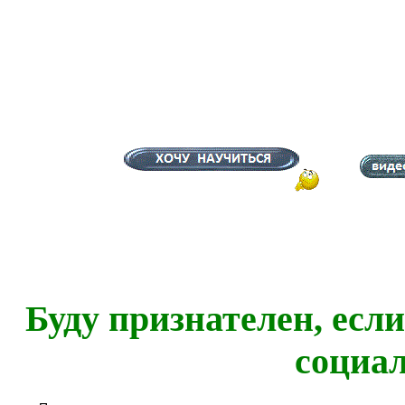
Буду признателен, есл
социа