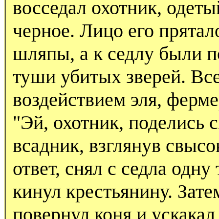
восседал охотник, одеты
черное. Лицо его прята
шляпы, а к седлу были 
туши убитых зверей. Вс
воздействием эля, ферме
"Эй, охотник, поделись 
всадник, взглянув свысо
ответ, снял с седла одну
кинул крестьянину. Зате
повернул коня и ускакал