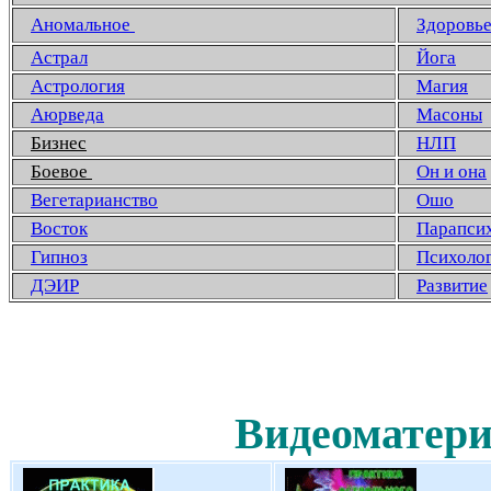
Аномальное
Здоровь
Астрал
Йога
Астрология
Магия
Аюрведа
Масоны
Бизнес
НЛП
Боевое
Он и она
Вегетарианство
Ошо
Восток
Парапси
Гипноз
Психоло
ДЭИР
Развитие
Видеоматери