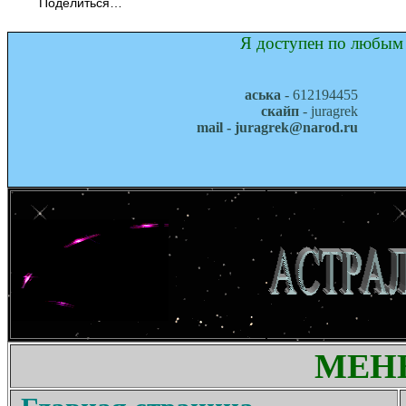
Поделиться…
Я доступен по любым 
аська
- 612194455
скайп
- juragrek
mail - juragrek@narod.ru
МЕН