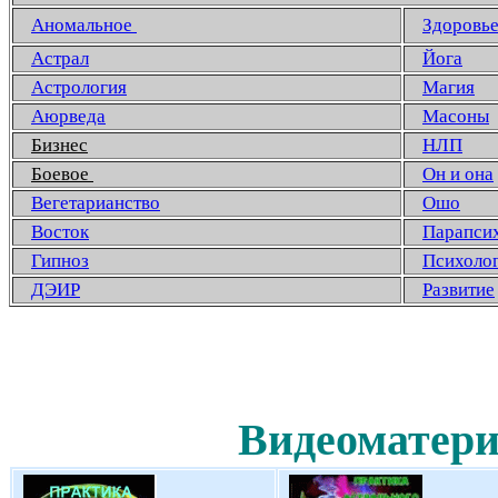
Аномальное
Здоровь
Астрал
Йога
Астрология
Магия
Аюрведа
Масоны
Бизнес
НЛП
Боевое
Он и она
Вегетарианство
Ошо
Восток
Парапси
Гипноз
Психоло
ДЭИР
Развитие
Видеоматери