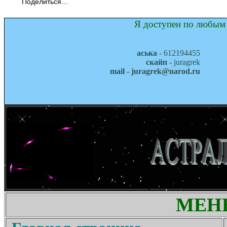
Поделиться…
Я доступен по любым 
аська
- 612194455
скайп
- juragrek
mail - juragrek@narod.ru
МЕН