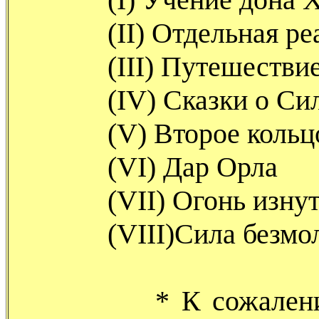
(II) Отдельная реа
(III) Путешествие 
(IV) Сказки о Си
(V) Второе кольцо
(VI) Дар Орла
(VII) Огонь изнут
(VIII)Сила безмол
* К сожалению, в