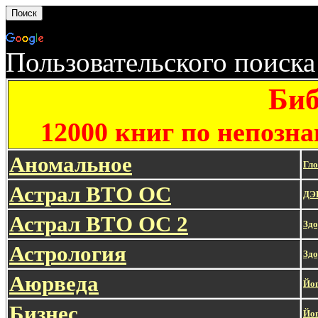
Пользовательского поиска
Биб
12000 книг по непозн
Аномальное
Гло
Астрал ВТО ОС
ДЭ
Астрал ВТО ОС 2
Здо
Астрология
Здо
Аюрведа
Йо
Бизнес
Йог