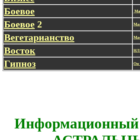
Боевое
Ма
Боевое
2
Маг
Вегетарианство
Ма
Восток
НЛ
Гипноз
Он 
Информационный 