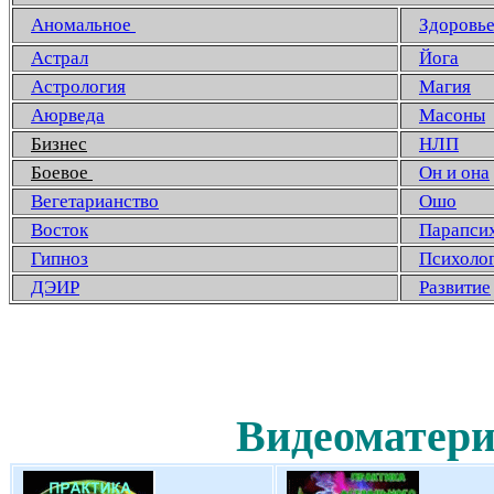
Аномальное
Здоровь
Астрал
Йога
Астрология
Магия
Аюрведа
Масоны
Бизнес
НЛП
Боевое
Он и она
Вегетарианство
Ошо
Восток
Парапси
Гипноз
Психоло
ДЭИР
Развитие
Видеоматери