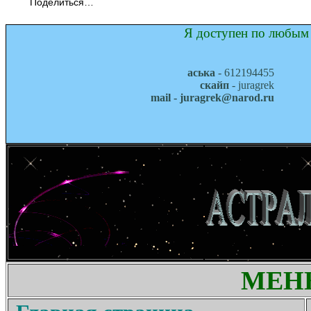
Поделиться…
Я доступен по любым 
аська
- 612194455
скайп
- juragrek
mail - juragrek@narod.ru
МЕН