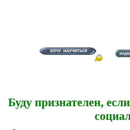
Буду признателен, есл
социа