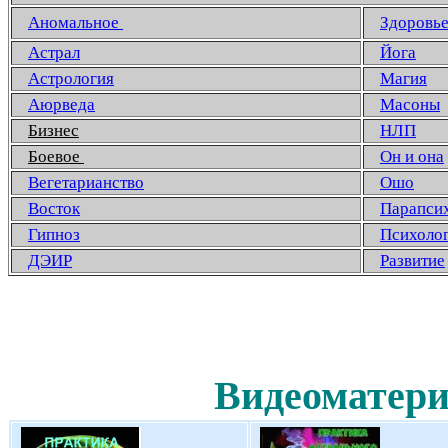
Аномальное
Здоровь
Астрал
Йога
Астрология
Магия
Аюрведа
Масоны
Бизнес
НЛП
Боевое
Он и она
Вегетарианство
Ошо
Восток
Парапси
Гипноз
Психоло
ДЭИР
Развитие
Видеоматери