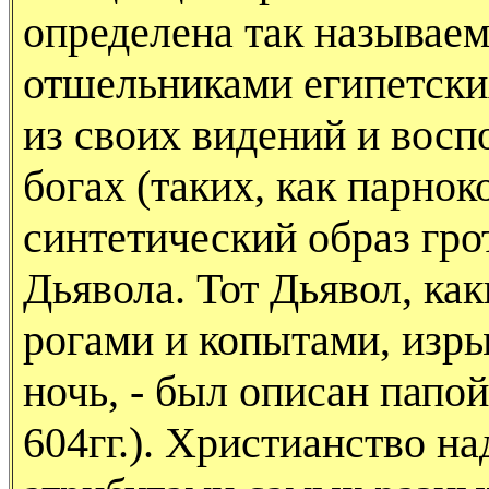
определена так называе
отшельниками египетски
из своих видений и вос
богах (таких, как парно
синтетический образ гро
Дьявола. Тот Дьявол, как
рогами и копытами, изр
ночь, - был описан папо
604гг.). Христианство н