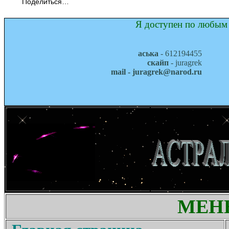
Поделиться…
Я доступен по любым 
аська
- 612194455
скайп
- juragrek
mail - juragrek@narod.ru
МЕН