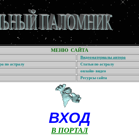
МЕНЮ САЙТА
Видеоматериалы автора
ра по астралу
Статьи по астралу
онлайн- видео
Ресурсы сайта
ВХОД
В ПОРТАЛ