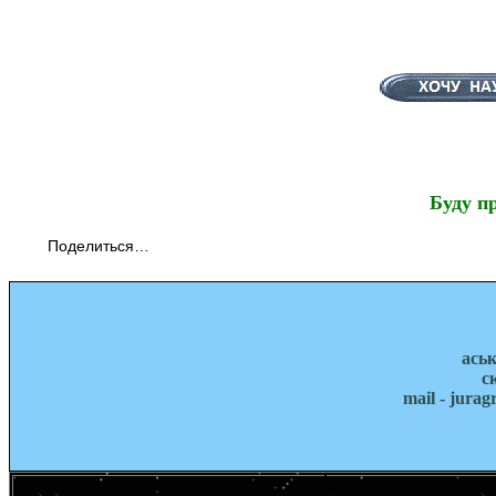
Буду п
Поделиться…
ась
с
mail - jura