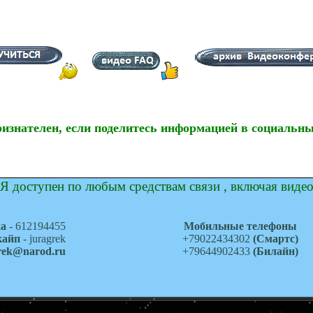
ризнателен, если поделитесь информацией в социальны
Я доступен по любым средствам связи , включая виде
ка
- 612194455
Мобильные телефоны
кайп
- juragrek
+79022434302
(Смартс)
grek@narod.ru
+79644902433
(Билайн)