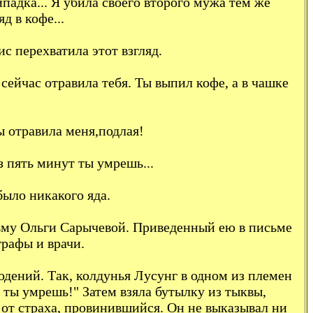
ипадка... Я убила своего второго мужа тем же
д в кофе...
с перехватила этот взгляд.
сейчас отравила тебя. Ты выпил кофе, а в чашке
ы отравила меня,подлая!
ез пять минут ты умрешь...
было никакого яда.
сьму Ольги Сарычевой. Приведенный ею в письме
графы и врачи.
дений. Так, колдунья Лусунг в одном из племен
 ты умрешь!" Затем взяла бутылку из тыквы,
от страха, провинившийся. Он не выказывал ни