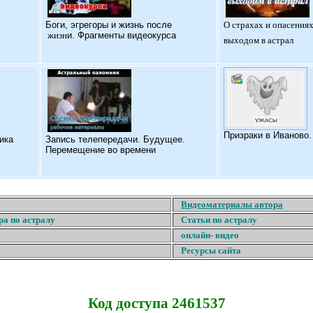
Б
оги, эгрегоры и жизнь после
О страхах и опасениях
жизн
и. Фрагменты видеокурса
выходом в астрал
Призраки в Иваново
ика
Запись телепередачи. Будущее.
Перемещение во времени
Видеоматериалы автора
ра по астралу
Статьи по астралу
онлайн- видео
Ресурсы сайта
Код доступа 2461537