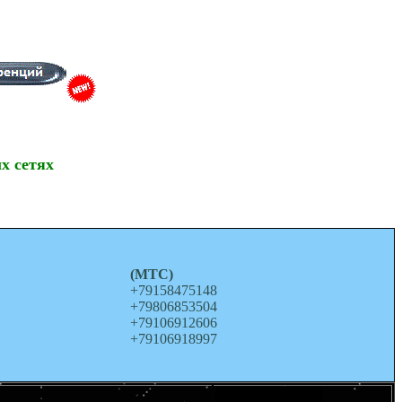
х сетях
о
(МТС)
+79158475148
+79806853504
+79106912606
+79106918997