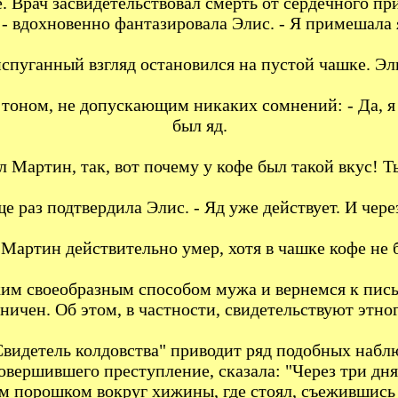
е. Врач засвидетельствовал смерть от сердечного пр
- вдохновенно фантазировала Элис. - Я примешала я
спуганный взгляд остановился на пустой чашке. Эли
а тоном, не допускающим никаких сомнений: - Да, я 
был яд.
л Мартин, так, вот почему у кофе был такой вкус! Т
еще раз подтвердила Элис. - Яд уже действует. И чер
 Мартин действительно умер, хотя в чашке кофе не 
аким своеобразным способом мужа и вернемся к пи
ничен. Об этом, в частности, свидетельствуют этно
Свидетель колдовства" приводит ряд подобных наблю
вершившего преступление, сказала: "Через три дня
м порошком вокруг хижины, где стоял, съежившись 