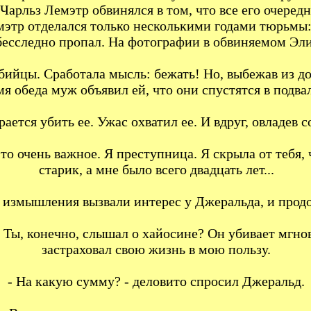
 Чарльз Лемэтр обвинялся в том, что все его очере
мэтр отделался только несколькими годами тюрьмы: 
есследно пропал. На фотографии в обвиняемом Эли
ийцы. Сработала мысль: бежать! Но, выбежав из до
мя обеда муж объявил ей, что они спустятся в подв
ается убить ее. Ужас охватил ее. И вдруг, овладев
-то очень важное. Я преступница. Я скрыла от теб
старик, а мне было всего двадцать лет...
е измышления вызвали интерес у Джеральда, и прод
и. Ты, конечно, слышал о хайосине? Он убивает мгн
застраховал свою жизнь в мою пользу.
- На какую сумму? - деловито спросил Джеральд.