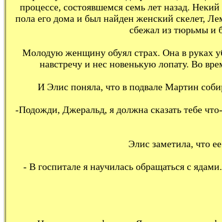
процессе, состоявшемся семь лет назад. Некий
пола его дома и был найден женский скелет, Ле
сбежал из тюрьмы и б
Молодую женщину обуял страх. Она в руках уб
навстречу и нес новенькую лопату. Во вре
И Элис поняла, что в подвале Мартин собир
-Подожди, Джеральд, я должна сказать тебе что
Элис заметила, чтo е
- В госпитале я научилась обращаться с ядам