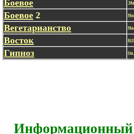
Боевое
Ма
Боевое
2
Маг
Вегетарианство
Ма
Восток
НЛ
Гипноз
Он 
Информационный 