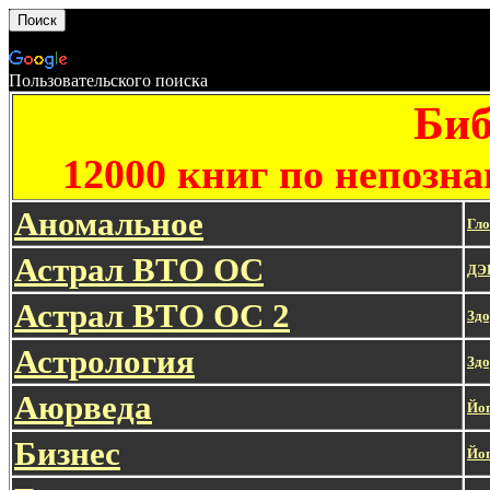
Пользовательского поиска
Биб
12000 книг по непозн
Аномальное
Гло
Астрал ВТО ОС
ДЭ
Астрал ВТО ОС 2
Здо
Астрология
Здо
Аюрведа
Йо
Бизнес
Йог