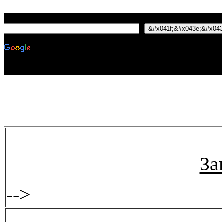
За
-->