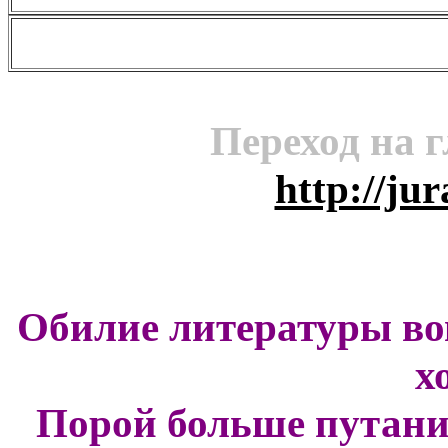
Переход на 
http://ju
Обилие литературы вов
х
Порой больше путани