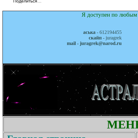
Поделиться…
Я доступен по любым 
аська
- 612194455
скайп
- juragrek
mail - juragrek@narod.ru
МЕН