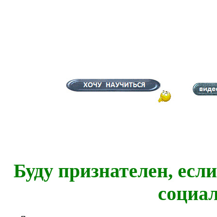
Буду признателен, есл
социа