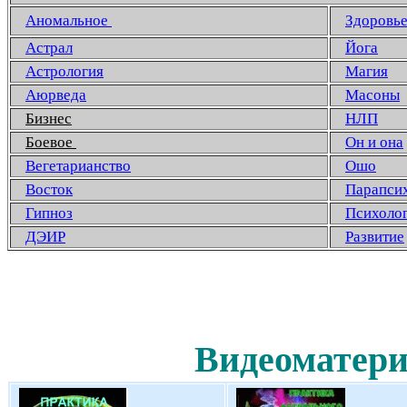
Аномальное
Здоровь
Астрал
Йога
Астрология
Магия
Аюрведа
Масоны
Бизнес
НЛП
Боевое
Он и она
Вегетарианство
Ошо
Восток
Парапси
Гипноз
Психоло
ДЭИР
Развитие
Видеоматери