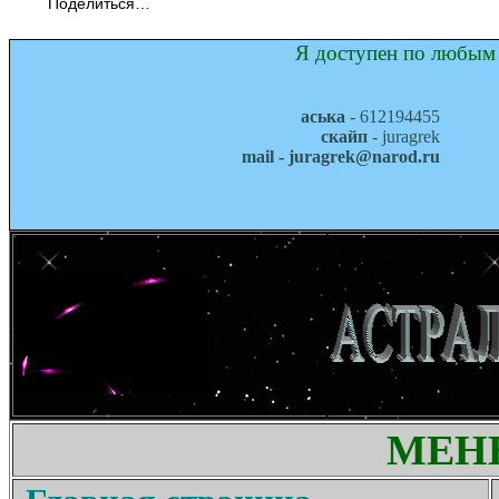
Поделиться…
Я доступен по любым 
аська
- 612194455
скайп
- juragrek
mail - juragrek@narod.ru
МЕН