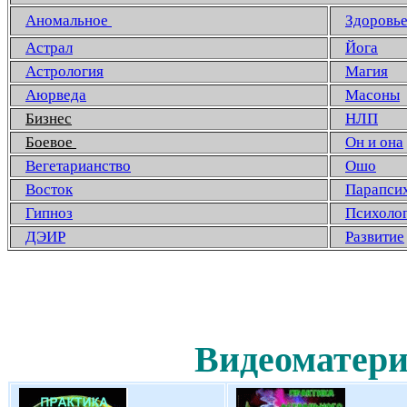
Аномальное
Здоровь
Астрал
Йога
Астрология
Магия
Аюрведа
Масоны
Бизнес
НЛП
Боевое
Он и она
Вегетарианство
Ошо
Восток
Парапси
Гипноз
Психоло
ДЭИР
Развитие
Видеоматери