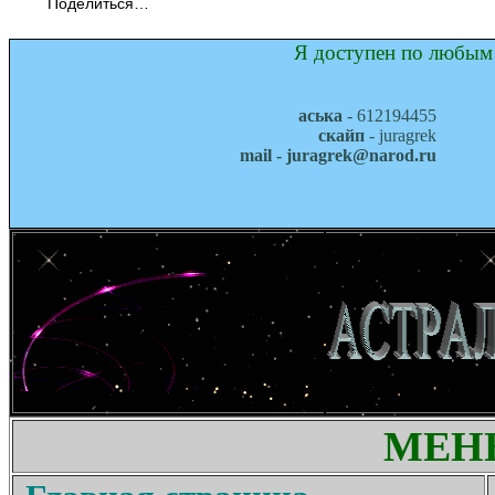
Поделиться…
Я доступен по любым 
аська
- 612194455
скайп
- juragrek
mail - juragrek@narod.ru
МЕН