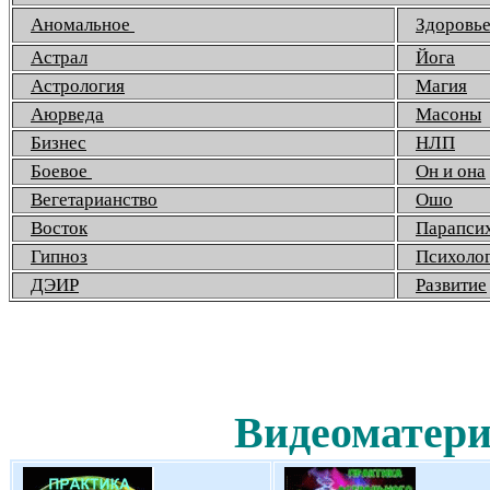
Аномальное
Здоровь
Астрал
Йога
Астрология
Магия
Аюрведа
Масоны
Бизнес
НЛП
Боевое
Он и она
Вегетарианство
Ошо
Восток
Парапси
Гипноз
Психоло
ДЭИР
Развитие
Видеоматери