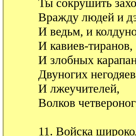
Ты сокрушить зах
Вражду людей и дэ
И ведьм, и колдуно
И кавиев-тиранов,
И злобных карапан
Двуногих негодяев
И лжеучителей,
Волков четвероног
11. Войска широко