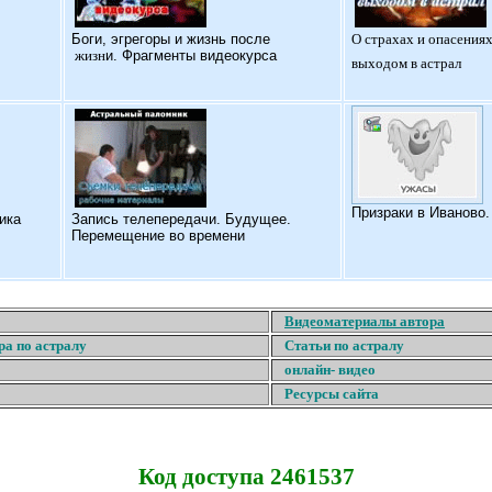
Б
оги, эгрегоры и жизнь после
О страхах и опасениях
жизн
и. Фрагменты видеокурса
выходом в астрал
Призраки в Иваново
ика
Запись телепередачи. Будущее.
Перемещение во времени
Видеоматериалы автора
ра по астралу
Статьи по астралу
онлайн- видео
Ресурсы сайта
Код доступа 2461537