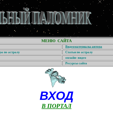
МЕНЮ САЙТА
Видеоматериалы автора
ра по астралу
Статьи по астралу
онлайн- видео
Ресурсы сайта
ВХОД
В ПОРТАЛ