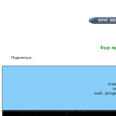
Буду п
Поделиться…
ась
с
mail - jura