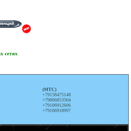
х сетях
о
(МТС)
+79158475148
+79806853504
+79106912606
+79106918997