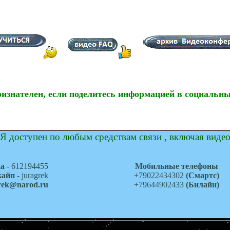
ризнателен, если поделитесь информацией в социальны
Я доступен по любым средствам связи , включая виде
ка
- 612194455
Мобильные телефоны
кайп
- juragrek
+79022434302
(Смартс)
grek@narod.ru
+79644902433
(Билайн)