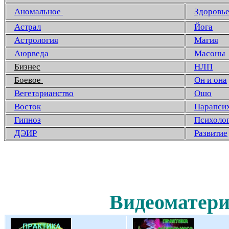
Аномальное
Здоровь
Астрал
Йога
Астрология
Магия
Аюрведа
Масоны
Бизнес
НЛП
Боевое
Он и она
Вегетарианство
Ошо
Восток
Парапси
Гипноз
Психоло
ДЭИР
Развитие
Видеоматери