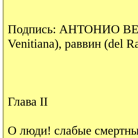
Подпись: АНТОНИО В
Venitiana
), раввин (
del R
Глава
II
О люди! слабые смертны