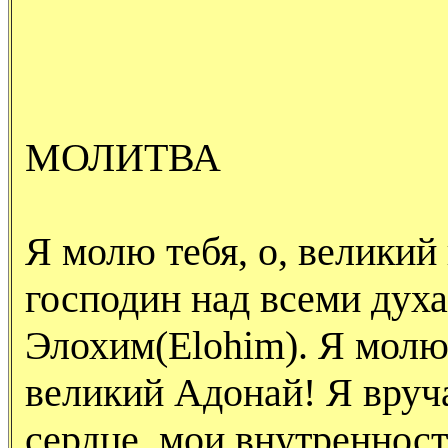
МОЛИТВА
Я молю тебя, о, велики
господин над всеми духа
Элохим(
Elohim
). Я молю
великий Адонай! Я вруч
сердце, мои внутренност