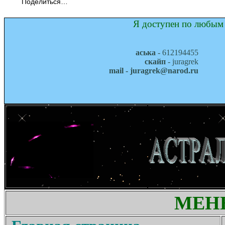
Поделиться…
Я доступен по любым 
аська
- 612194455
скайп
- juragrek
mail - juragrek@narod.ru
МЕН