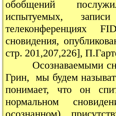
обобщений послуж
испытуемых, запи
телеконференциях F
сновидения, опубликова
стр. 201,207,226], П.Га
Осознаваемыми снови
Грин, мы будем называт
понимает, что он сп
нормальном сновиде
осознанном) присутст