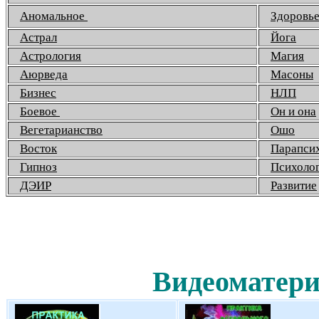
Аномальное
Здоровь
Астрал
Йога
Астрология
Магия
Аюрведа
Масоны
Бизнес
НЛП
Боевое
Он и она
Вегетарианство
Ошо
Восток
Парапси
Гипноз
Психоло
ДЭИР
Развитие
Видеоматери