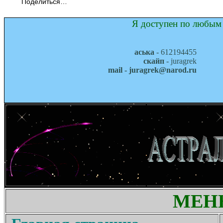
Поделиться…
Я доступен по любым 
аська
- 612194455
скайп
- juragrek
mail - juragrek@narod.ru
МЕН