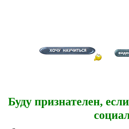
Буду признателен, есл
социа